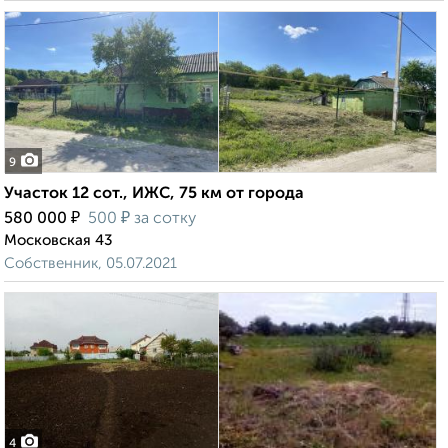
9
Участок 12 сот., ИЖС, 75 км от города
₽
₽
580 000
500
за сотку
Московская 43
Собственник, 05.07.2021
4