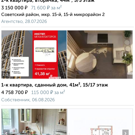
2-к квартира, вторичка, 44м², 5/5 этаж
₽
₽
3 150 000
71 600
за м²
Советский район, мкр. 15-й, 15-й микрорайон 2
Агентство, 28.07.2026
‹
›
2
/2
1-к квартира, сданный дом, 41м², 15/17 этаж
₽
₽
4 758 700
115 000
за м²
Собственник, 06.08.2026
‹
›