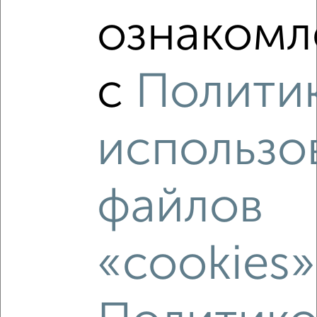
ознакомл
8
с
Полити
Комната в общежитии, 17м², 4/4 этаж
₽
₽
700 000
41 200
за м²
Левобережный район, мкр. Новолипецк, Дзержинского 13
использо
файлов
«cookies»
8
Комната в общежитии, 19м², 3/5 этаж
₽
₽
550 000
29 000
за м²
Правобережный район, Пришвина 19