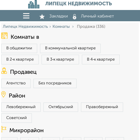
ЛИПЕЦК НЕДВИЖИМОСТЬ
Закладки
Личный кабинет
Липецк Недвижимость
Комнаты
Продажа (336)
Комнаты в
В общежитии
В коммунальной квартире
В 2‑к квартире
В 3‑к квартире
В 4‑к квартире
Продавец
Агентство
Без посредников
Район
Левобережный
Октябрьский
Правобережный
Советский
Микрорайон