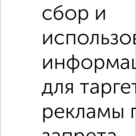
Комната в общежитии, 15м², 3/5 этаж
сбор и
₽
₽
520 000
34 700
за м²
Правобережный район, Пришвина 13
использо
информа
3
для тарге
Комната в общежитии, 14м², 6/9 этаж
₽
₽
500 000
35 800
за м²
Советский район, мкр. Манеж, 50 лет НЛМК 17
рекламы 