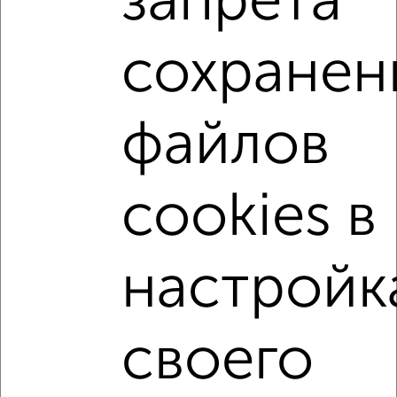
запрета
4
сохранен
Комната в общежитии, 18м², 4/5 этаж
₽
₽
620 000
34 500
за м²
Советский район, мкр. Манеж, 50 лет НЛМК 13
файлов
cookies в
настройк
8
Комната в общежитии, 16м², 5/5 этаж
₽
₽
555 000
34 700
за м²
своего
Советский район, Студенческий городок 12