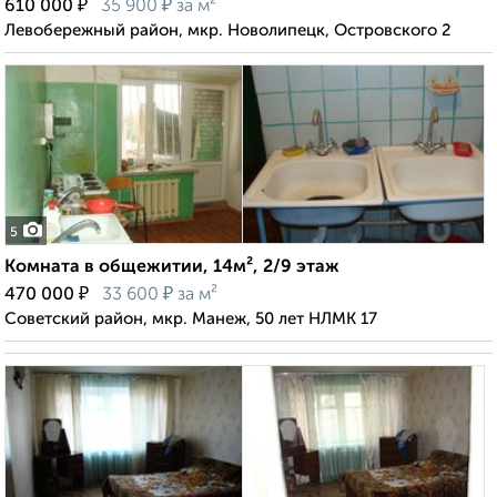
₽
₽
610 000
35 900
за м²
Левобережный район, мкр. Новолипецк, Островского 2
5
Комната в общежитии, 14м², 2/9 этаж
₽
₽
470 000
33 600
за м²
Советский район, мкр. Манеж, 50 лет НЛМК 17