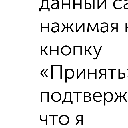
данный с
6
Комната в общежитии, 18м², 6/9 этаж
₽
₽
529 000
29 400
за м²
нажимая 
Советский район, мкр. Манеж, Лутова 16
кнопку
«Принять»
6
Комната в общежитии, 14м², 9/9 этаж
подтверж
₽
₽
580 000
41 500
за м²
Советский район, мкр. 15-й, 15-й микрорайон 1/2
что я