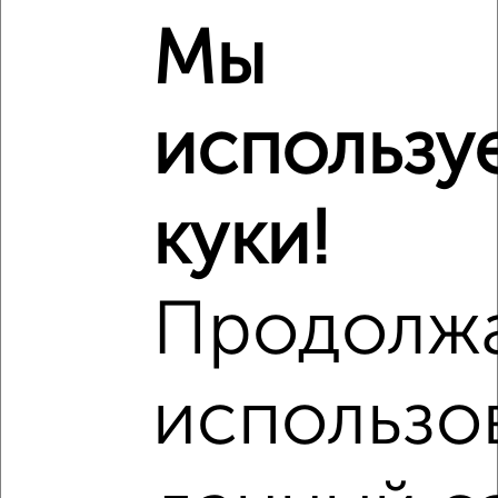
Мы
использу
7
куки!
Комната в общежитии, 11м², 2/5 этаж
₽
₽
380 000
34 600
за м²
Левобережный район, мкр. Новолипецк, Марины Расковой
2А
Продолж
использо