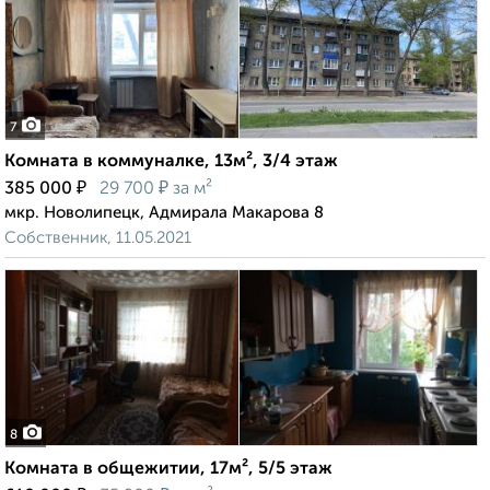
7
Комната в коммуналке, 13м², 3/4 этаж
₽
₽
385 000
29 700
за м²
мкр. Новолипецк, Адмирала Макарова 8
Собственник, 11.05.2021
8
Комната в общежитии, 17м², 5/5 этаж