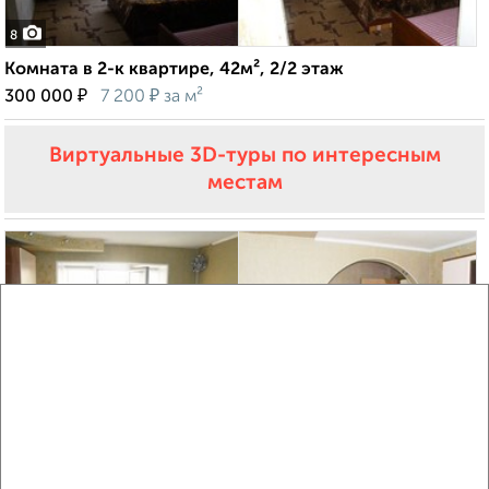
8
Комната в 2-к квартире, 42м², 2/2 этаж
₽
₽
300 000
7 200
за м²
Виртуальные 3D-туры по интересным
местам
6
Комната в общежитии, 39м², 2/3 этаж
₽
₽
950 000
24 400
за м²
Левобережный район, Асфальтная 109