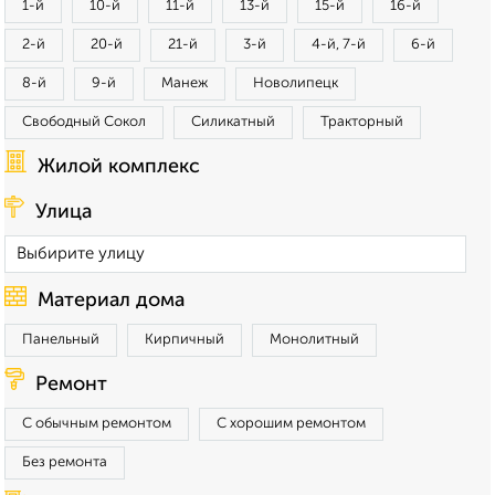
1-й
10-й
11-й
13-й
15-й
16-й
2-й
20-й
21-й
3-й
4-й, 7-й
6-й
8-й
9-й
Манеж
Новолипецк
Свободный Сокол
Силикатный
Тракторный
Жилой комплекс
Улица
Материал дома
Панельный
Кирпичный
Монолитный
Ремонт
С обычным ремонтом
С хорошим ремонтом
Без ремонта