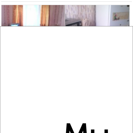
3
Комната в общежитии, посуточно, 23м², 2/5 этаж
₽
800
в сутки
Октябрьский район, мкр. Тракторный, Зелёная 78
6