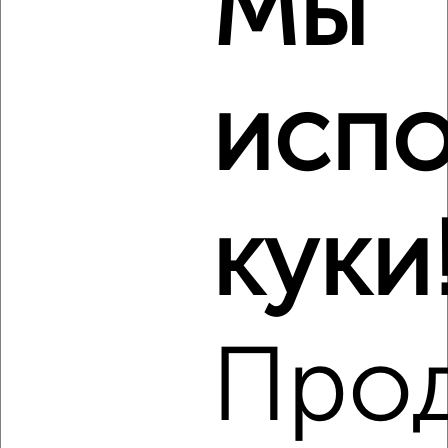
Мы
Комната в общежитии, на длительный срок, 14м², 4/12
этаж
₽
6 500
в месяц
Советский район, мкр. 15-й, 15-й микрорайон 28
испо
Виртуальные 3D-туры по музеям и объектам
культуры
куки
Про
4
Комната в общежитии, на длительный срок, 12м², 1/5
этаж
₽
8 000
в месяц