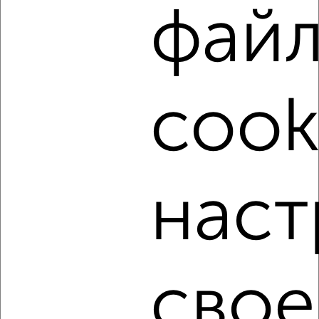
фай
cook
8
Комната в общежитии, на длительный срок, 14м², 7/9
этаж
₽
6 500
в месяц
наст
Советский район, мкр. 11-й, Звёздная 16
свое