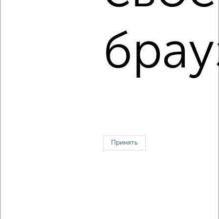
4
Комната в общежитии, на длительный срок, 18м², 5/5
этаж
брау
₽
5 000
в месяц
Советский район, мкр. 9-й, Западная 44
1 / 2
2
↑ НАВЕРХ К МЕНЮ
В общежитии
В коммуналке
Без посредников
На сутки
Принять
Контакты
Политика конфиденциальности
Пользовательское соглашение
Липецк, улица Шуминского 16
© 2015–2026
Сайт-доска объявлений недвижимости
О проекте
Реклама на портале
Новости
Статьи
Блог
Риэлторы
Агентства
Застройщики
Ипотечный калькулятор