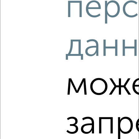
перс
5
Комната в общежитии, на длительный срок, 12м², 3/5
дан
этаж
₽
6 000
в месяц
Левобережный район, мкр. Новолипецк, Адмирала
Макарова 8
мож
запр
4
Комната в общежитии, на длительный срок, 10м², 2/4
этаж
₽
5 500
в месяц