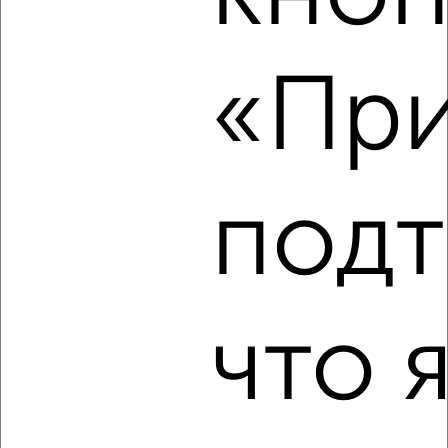
2
Комната в общежитии, посуточно, 50м², 1/1 этаж
₽
«При
800
в сутки
Левобережный район, Тепличная 26
подт
3
Комната в общежитии, на длительный срок, 12м², 2/5
что 
этаж
₽
7 000
в месяц
Левобережный район, мкр. Новолипецк, Адмирала
Макарова 20А