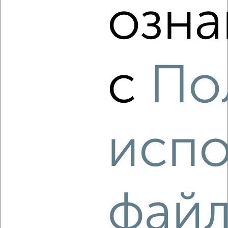
озна
с
По
3
Комната в общежитии, на длительный срок, 18м², 5/9
этаж
₽
8 000
в месяц
Советский район, мкр. 9-й, Космонавтов 88
испо
фай
5
Комната в общежитии, на длительный срок, 19м², 1/1