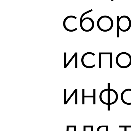
Левобережный район, мкр. Новолипецк, Адмирала
сбор
Макарова 8
испо
8
Комната в общежитии, на длительный срок, 17м², 3/5
этаж
инф
₽
6 500
в месяц
Левобережный район, мкр. Новолипецк, Островского 4