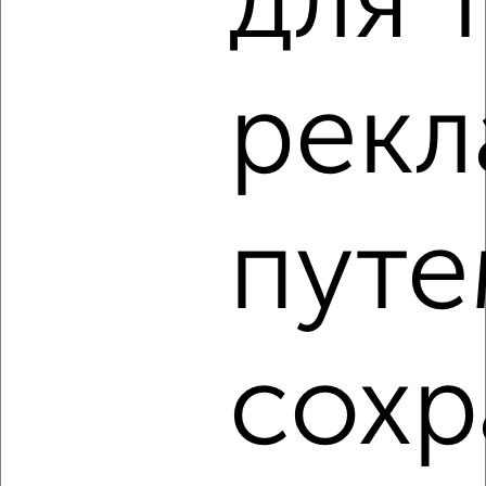
для 
5
Комната в общежитии, на длительный срок, 17м², 4/4
рек
этаж
₽
7 000
в месяц
Левобережный район, мкр. Новолипецк, Адмирала
Макарова 22
путе
сохр
5
Комната в общежитии, на длительный срок, 13м², 4/4
этаж
₽
7 000
в месяц
Левобережный район, мкр. Новолипецк, Дзержинского 29