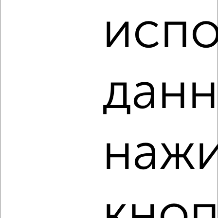
Советский район, Первомайская 78
испо
данн
3
Комната в общежитии, на длительный срок, 18м², 3/5
этаж
₽
6 000
в месяц
нажи
Советский район, мкр. 15-й, 15-й микрорайон 28
кноп