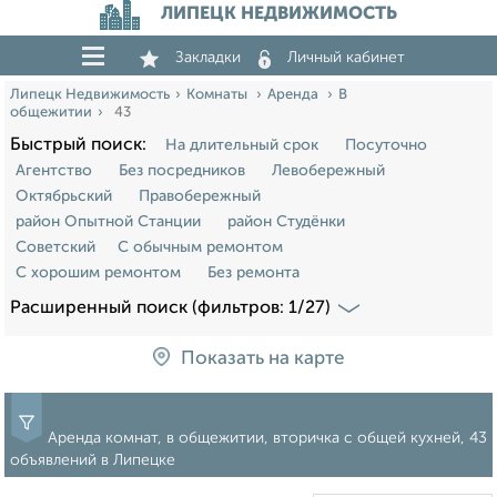
ЛИПЕЦК НЕДВИЖИМОСТЬ
Закладки
Личный кабинет
Липецк Недвижимость
Комнаты
Аренда
В
общежитии
43
Быстрый поиск:
На длительный срок
Посуточно
Агентство
Без посредников
Левобережный
Октябрьский
Правобережный
район Опытной Станции
район Студёнки
Советский
С обычным ремонтом
С хорошим ремонтом
Без ремонта
Расширенный поиск (фильтров: 1/27)
Показать на карте
Аренда комнат, в общежитии, вторичка с общей кухней, 43
объявлений в Липецке