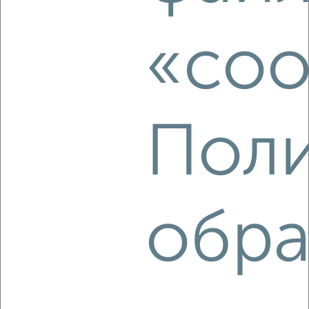
этаж
₽
5 000
в месяц
«coo
Советский район, Смоленская 34
Поли
3
Комната в общежитии, на длительный срок, 14м², 4/5
этаж
обра
₽
6 000
в месяц
Советский район, Студенческий городок 11