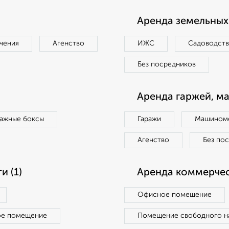
Аренда земельных 
чения
Агенство
ИЖС
Садоводст
Без посредников
Аренда гаржей, м
ражные боксы
Гаражи
Машиноме
Агенство
Без по
 (1)
Аренда коммерчес
Офисное помещение
ое помещение
Помещение свободного н