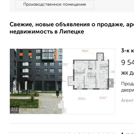
Производственное помещение
Свежие, новые объявления о продаже, а
недвижимость в Липецке
3-к 
9 5
ЖК Ди
‹
›
Прода
двери
Агент
2
/2