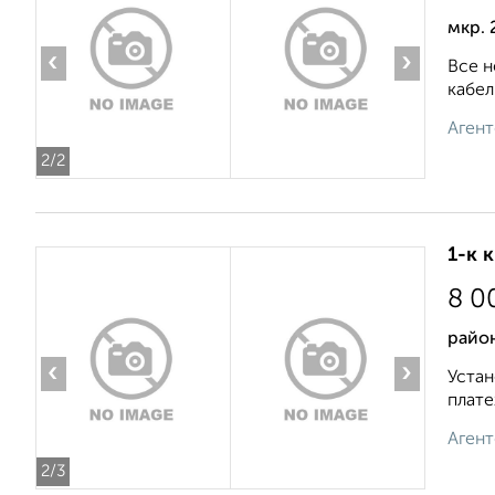
мкр. 
‹
›
Все н
кабел
Агент
2
/2
1-к 
8 0
район
‹
›
Устан
плате
Агент
2
/3