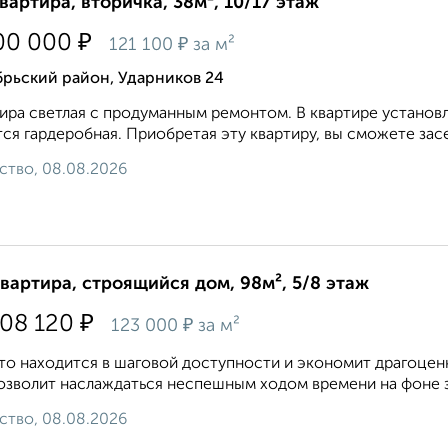
квартира, вторичка, 38м², 10/17 этаж
₽
00 000
₽
121 100
за м²
брьский район, Ударников 24
ира светлая с продуманным ремонтом. В квартире установл
ся гардеробная. Приобретая эту квартиру, вы сможете зас
ство, 08.08.2026
квартира, строящийся дом, 98м², 5/8 этаж
₽
108 120
₽
123 000
за м²
то находится в шаговой доступности и экономит драгоценн
озволит наслаждаться неспешным ходом времени на фоне зе
ство, 08.08.2026