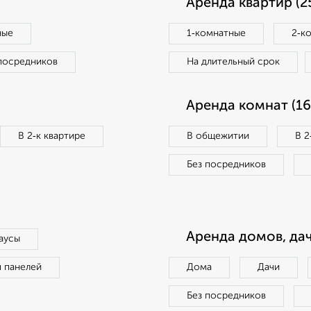
Аренда квартир (2
ные
1‑комнатные
2‑к
посредников
На длительный срок
Аренда комнат (16
В 2‑к квартире
В общежитии
В 2
Без посредников
Аренда домов, дач
аусы
п панелей
Дома
Дачи
Без посредников