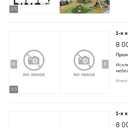
2
/5
1-к 
8 0
Прол
‹
›
Исклю
мебел
Агент
2
/3
1-к 
8 0