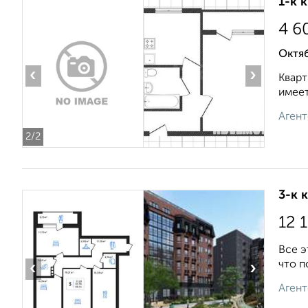
1-к 
4 6
Октя
‹
›
Кварт
имеет
Агент
2
/2
3-к 
12 
Все э
что п
‹
›
Агент