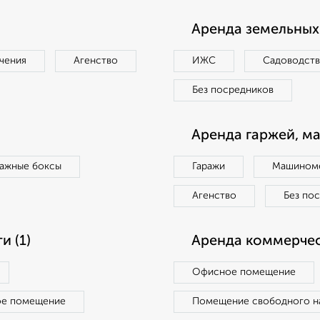
Аренда земельных 
чения
Агенство
ИЖС
Садоводст
Без посредников
Аренда гаржей, м
ражные боксы
Гаражи
Машиноме
Агенство
Без по
 (1)
Аренда коммерчес
Офисное помещение
ое помещение
Помещение свободного н