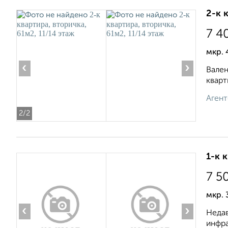
2-к 
7 4
мкр. 
‹
›
Вален
кварт
Агент
2
/2
1-к 
7 5
мкр. 
‹
›
Недав
инфра