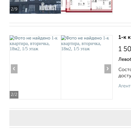
2
/9
1-к 
1 5
Лево
‹
›
Состо
досту
Агент
2
/2