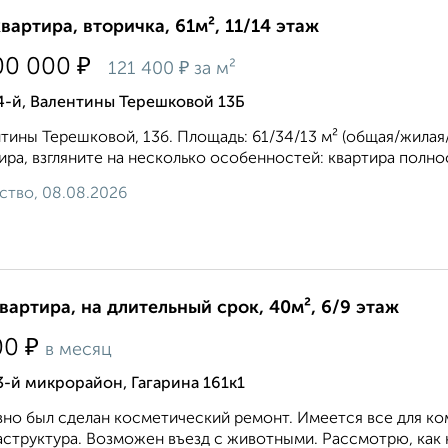
квартира, вторичка, 61м², 11/14 этаж
₽
00 000
₽
121 400
за м²
4-й, Валентины Терешковой 13Б
тины Терешковой, 13б. Площадь: 61/34/13 м² (общая/жилая
ира, взгляните на несколько особенностей: квартира полно
ство, 08.08.2026
квартира, на длительный срок, 40м², 6/9 этаж
₽
00
в месяц
3-й микрорайон, Гагарина 161к1
но был сделан косметический ремонт. Имеется все для к
структура. Возможен въезд с животными. Рассмотрю, как на