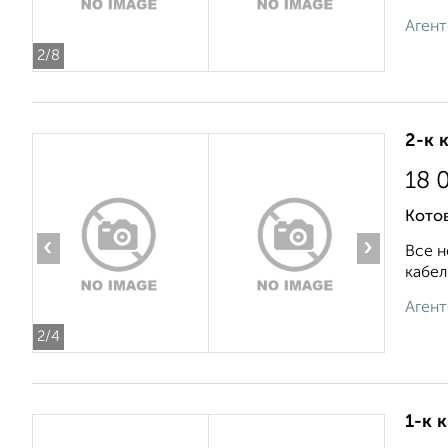
Агент
2
/8
2-к 
18 
Кото
‹
›
Все н
кабел
Агент
2
/4
1-к 