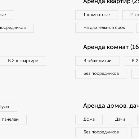
Аренда квартир (2
ные
1‑комнатные
2‑к
посредников
На длительный срок
Аренда комнат (16
В 2‑к квартире
В общежитии
В 2
Без посредников
Аренда домов, дач
аусы
п панелей
Дома
Дачи
Без посредников