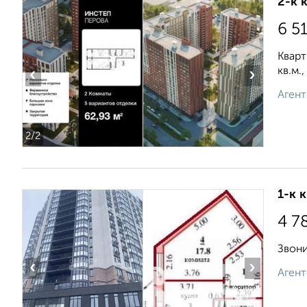
2-к 
6 5
Кварт
кв.м.
‹
›
Агент
2
/2
1-к 
4 7
Звони
‹
›
Агент