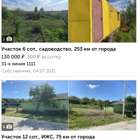
3
Участок 6 сот., садоводство, 253 км от города
₽
₽
130 000
300
за сотку
31-я линия 1111
Собственник, 04.07.2021
9
Участок 12 сот., ИЖС, 75 км от города