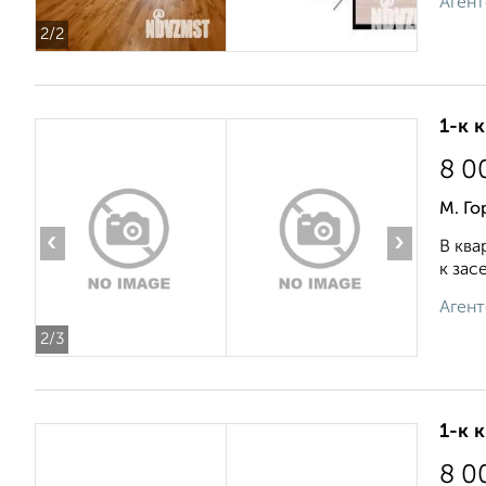
Агент
2
/2
1-к 
8 0
М. Го
‹
›
В ква
к зас
Агент
2
/3
1-к 
8 0