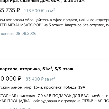
квартира, сданный дом, 60м², 3/18 этаж
₽
65 735
₽
113 500
за м²
ем вопросам обращайтесь в офис продаж, наши менеджеры 
ЕП.МЕХАНИЗАТОРОВ" на 3 этаже. Квартира без отделки, по
венник, 08.08.2026
квартира, вторичка, 61м², 3/9 этаж
₽
00 000
₽
83 400
за м²
ский район, мкр. 16-й, проспект Победы 19А
ТОРНАЯ прихожая- 7.0 м² В ПОДАРОК ДЛЯ ВАС - мебель 
КАЯ ПЛОЩАДКА - оборудована и ограждена ОТЛИЧНАЯ ЛОК