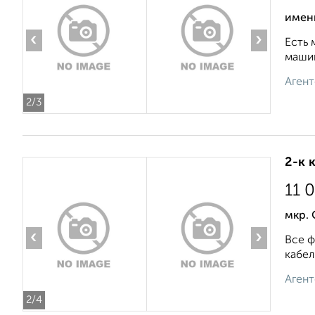
имени
‹
›
Есть 
машин
Агент
2
/3
2-к 
11 
мкр. 
‹
›
Все ф
кабел
Агент
2
/4