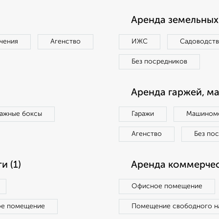
Аренда земельных 
чения
Агенство
ИЖС
Садоводст
Без посредников
Аренда гаржей, м
ражные боксы
Гаражи
Машиноме
Агенство
Без по
 (1)
Аренда коммерчес
Офисное помещение
ое помещение
Помещение свободного н