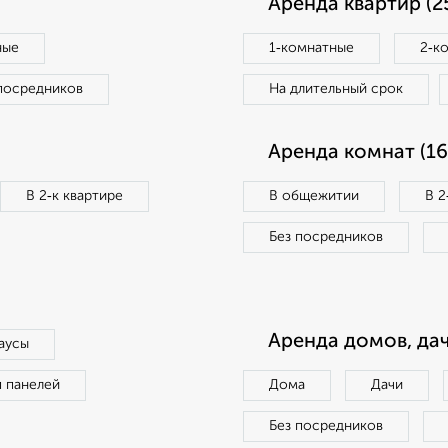
Аренда квартир (2
ные
1‑комнатные
2‑к
посредников
На длительный срок
Аренда комнат (16
В 2‑к квартире
В общежитии
В 2
Без посредников
Аренда домов, дач
аусы
п панелей
Дома
Дачи
Без посредников