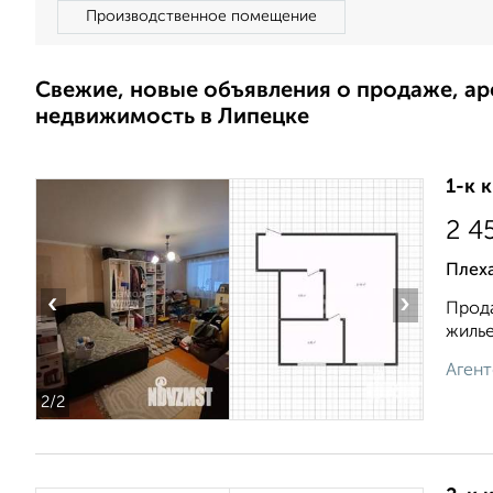
Производственное помещение
Свежие, новые объявления о продаже, а
недвижимость в Липецке
1-к 
2 4
Плех
‹
›
Прода
жилье
Агент
2
/2