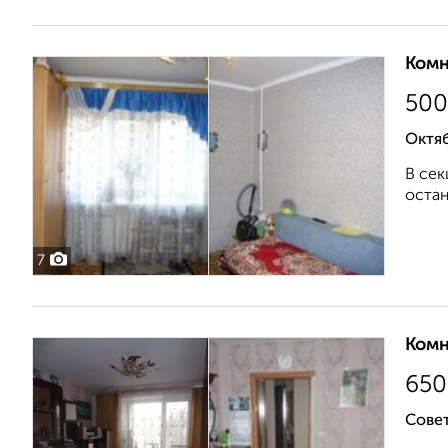
Комн
500
Октяб
В сек
остан
7
Комн
650
Совет