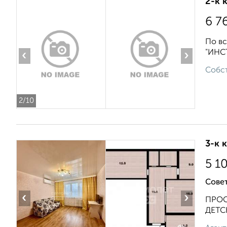
2-к 
6 7
По вс
"ИНСТ
‹
›
Собст
2
/10
3-к 
5 1
Совет
‹
›
ПРОС
ДЕТС