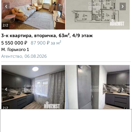
‹
›
2
/2
3-к квартира, вторичка, 63м², 4/9 этаж
₽
₽
5 550 000
87 900
за м²
М. Горького 1
Агентство, 06.08.2026
‹
›
2
/2
2-к квартира, вторичка, 41м², 4/5 этаж
₽
₽
3 990 000
96 900
за м²