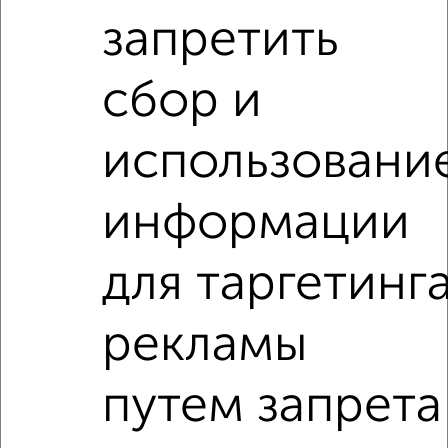
Найденные предложения: 0 объявлений, можно
запретить
посмотреть в виде списка или на карте, с описанием,
расположением, ценой и другими подробностями.
Подберите подходящую недвижимость из предложений
сбор и
от собственников, риэлторов, застройщиков и агенств
недвижимости, связаться с ними можно по телефону или
использовани
написать сообщение в любом удобном для вас
мессенджере, это безопасно и бесплатно.
Для покупки квартиры доступна ипотека от крупнейших
информации
банков России: СберБанк, ВТБ, Альфа-Банк,
Россельхозбанк, Совкомбанк, Т-Банк, Росбанк, Почта
для таргетинг
Банк на сумму от 400 000 до 120 000 000 рублей сроком
до 30 лет.
Сайт работает во многих городах России.
рекламы
Сколько стоит купить квартиру в Липецке?
путем запрета
Цена недвижимости: мин. от
970000
руб. до макс.
8000000
руб.