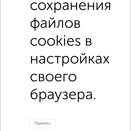
сохранения
Средняя цена:
4410995
руб.
Цена за м2: от
53888
руб. до
121212
руб.
файлов
Средняя цена за м2:
100249
руб.
Площадь: от
18
м2 до
66
м2
cookies в
Средняя площадь:
44
м2
настройках
↑ НАВЕРХ К МЕНЮ
своего
Однокомнатные
Двухкомнатные
Трехкомнатные
4‑комнатные
Квартиры студии
От застройщика
Без посредников
Вторичное жилье
В новостройке
В строящемся доме
В новом доме
браузера.
Контакты
Политика конфиденциальности
Пользовательское соглашение
Липецк, улица Шуминского 16
© 2015–2026
Сайт-доска объявлений недвижимости
О проекте
Принять
Реклама на портале
Новости
Статьи
Блог
Риэлторы
Агентства
Застройщики
Ипотечный калькулятор