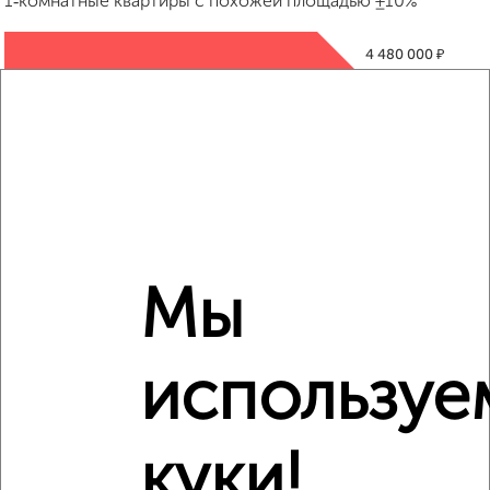
1‑комнатные квартиры с похожей площадью ±10%
₽
4 480 000
₽
4 100 000
₽
4 410 000
Средняя цена район
Это предложение
Средняя цена по городу
Мы
Похожие предложения рядом
используе
1‑комнатные квартиры недалеко от
куки!