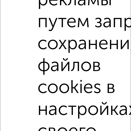
рекламы
1-к квартира, вторичка, 33м², 2/5 этаж
₽
₽
3 820 000
117 600
за м²
Советский район, мкр. 11-й, Филипченко 14/1
путем зап
Агентство, 05.08.2026
сохранени
1-к квартиры
Поиск по схожим параметрам:
файлов
не первый этаж
не последний этаж
с балконом
c большой кухней
с центральным отоплением
cookies в
Вторичное жилье
в панельном доме
с раздельным санузлом
Цена до 4 500 000 руб.
настройка
площадью до 40 м²
В ипотеку
С кухней-гостиной
В большом дворе