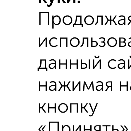
Продолжа
использов
данный са
нажимая н
Рядом, с меньшей ценой
кнопку
Недалеко от с ценой ниже
«Принять»,