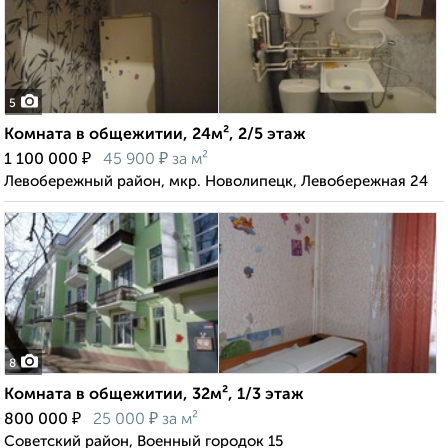
5
Комната в общежитии, 24м², 2/5 этаж
₽
₽
1 100 000
45 900
за м²
Левобережный район, мкр. Новолипецк, Левобережная 24
8
Комната в общежитии, 32м², 1/3 этаж
₽
₽
800 000
25 000
за м²
Советский район, Военный городок 15