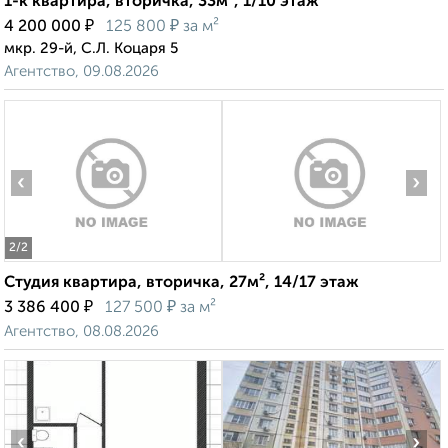
1-к квартира, вторичка, 33м², 1/10 этаж
₽
₽
4 200 000
125 800
за м²
мкр. 29-й, С.Л. Коцаря 5
Агентство, 09.08.2026
‹
›
2
/2
Студия квартира, вторичка, 27м², 14/17 этаж
₽
₽
3 386 400
127 500
за м²
Агентство, 08.08.2026
‹
›