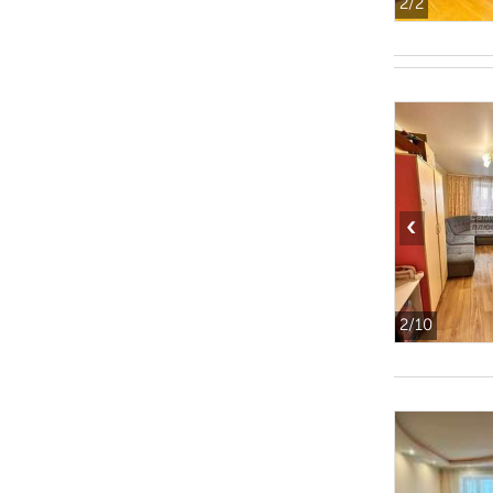
2
/2
‹
2
/10