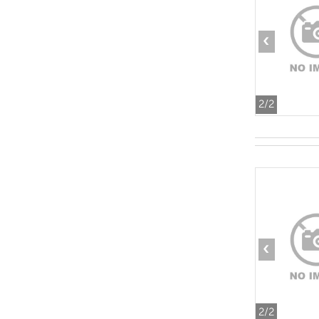
‹
2
/2
‹
2
/2