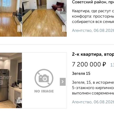
Советский район, пр
›
Квартира, где растут 
комфорта: просторные
собирается вся семья 
Агентство, 06.08.202
2-к квартира, втор
₽
7 200 000
1
Зегеля 15
›
Зегеля, 15, в истори
5-этажного кирпичног
выполнен современный
Агентство, 06.08.202