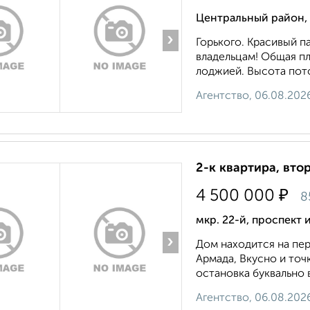
Центральный район, 
›
Горького. Красивый п
владельцам! Общaя площ
лоджией. Bыcoта потo
Агентство, 06.08.202
2-к квартира, втор
₽
4 500 000
8
мкр. 22-й, проспект
›
Дом находится на пер
Армада, Вкусно и точ
остановка буквально 
Агентство, 06.08.202