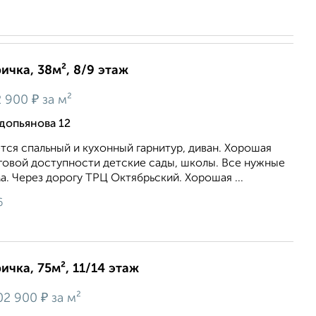
ичка, 38м², 8/9 этаж
₽
 900
за м²
допьянова 12
ся спальный и кухонный гарнитур, диван. Хорошая
говой доступности детские сады, школы. Все нужные
а. Через дорогу ТРЦ Октябрьский. Хорошая ...
6
ичка, 75м², 11/14 этаж
₽
02 900
за м²