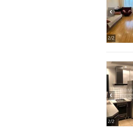
‹
2
/2
‹
2
/2