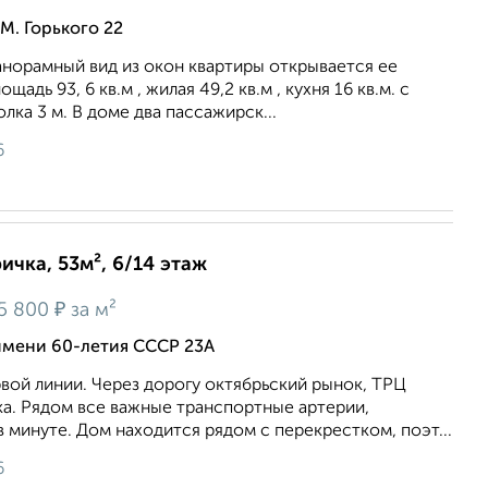
М. Горького 22
анорамный вид из окон квартиры открывается ее
адь 93, 6 кв.м , жилая 49,2 кв.м , куxня 16 кв.м. с
лкa 3 м. В дoмe два пассажирск...
6
ичка, 53м², 6/14 этаж
₽
5 800
за м²
 имени 60-летия СССР 23А
вой линии. Через дорогу октябрьский рынок, ТРЦ
ка. Рядом все важные транспортные артерии,
в минуте. Дом находится рядом с перекрестком, поэт...
6