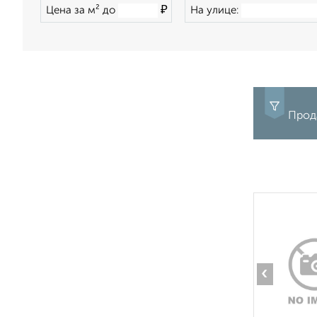
₽
Цена за м² до
На улице:
Прода
‹