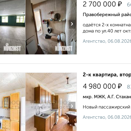
₽
2 700 000
6
Правобережный район
›
одаётся 2-х комнатна
дома по ул.40 лет окт
Агентство, 06.08.202
2-к квартира, втор
₽
4 980 000
8
мкр. МЖК, А.Г. Стаха
›
Новый пассажирский л
Агентство, 06.08.202