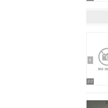
‹
2
/2