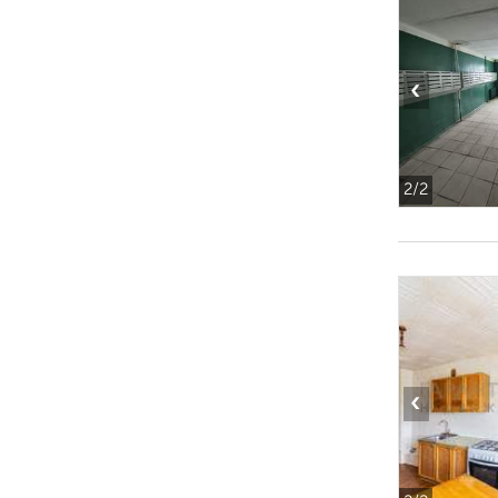
‹
2
/2
‹