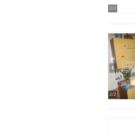
2
/2
‹
2
/2