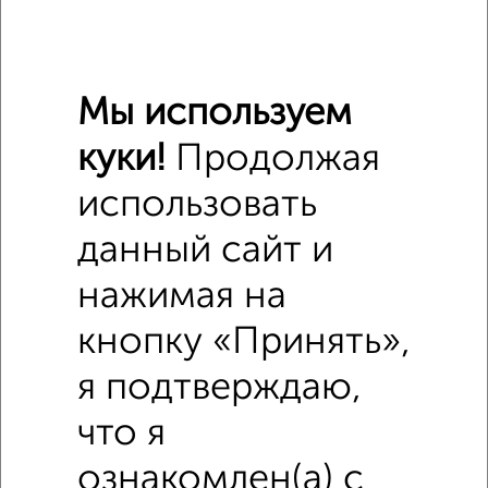
₽
8 000
в месяц
проспект Победы 77
Агентство, 02.08.2026
Мы используем
куки!
Продолжая
‹
›
использовать
данный сайт и
2
/4
нажимая на
1-к квартира, на длительный срок, 34м², 3/5 этаж
₽
8 000
в месяц
кнопку «Принять»,
мкр. 19-й микрорайон, Московская 105
Агентство, 06.08.2026
я подтверждаю,
что я
ознакомлен(а) с