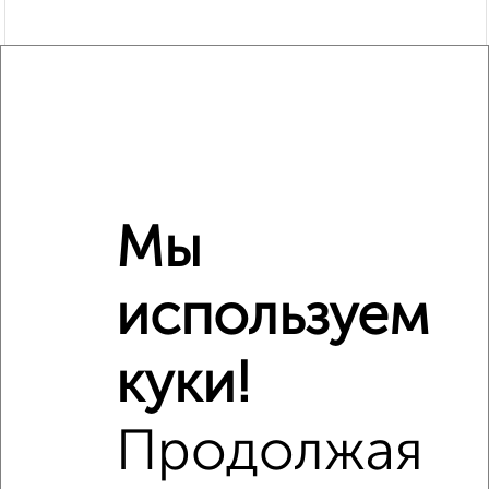
Мы
Рядом, с меньшей ценой
Недалеко от Советская 28 с ценой ниже
используем
куки!
‹
›
Продолжая
2
/4