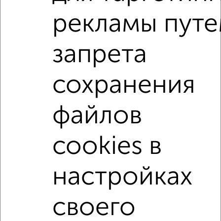
рекламы пут
2-к квартиры
Поиск по схожим параметрам:
запрета
на улице Советская
С холодильником
С мебелью
Со стиральной машиной
С бытовой техникой
сохранения
С телевизором
С интернетом
Можно с ребенком
файлов
Можно с животными
с хорошим ремонтом
не первый этаж
не последний этаж
с балконом
cookies в
c большой кухней
с центральным отоплением
Цена до 15 000 в мес.
площадью до 60 м²
настройках
↑ НАВЕРХ К МЕНЮ
своего
Однокомнатные
Двухкомнатные
3‑комнатные
Квартиры студии