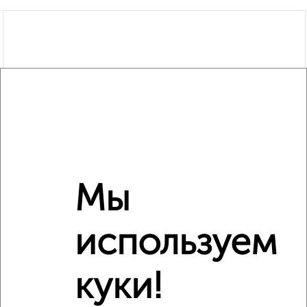
Мы
используем
куки!
Рядом, с меньшей ценой
Недалеко от П.А. Папина 2В с ценой ниже