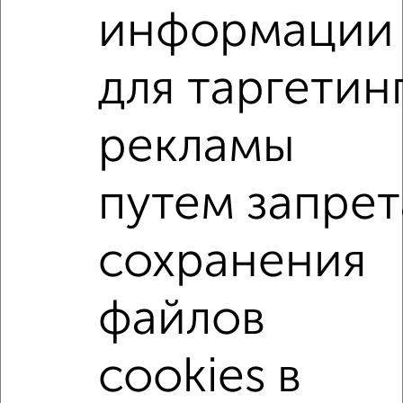
информации
2
/10
для таргетин
3-к квартира, вторичка, 56м², 2/5 этаж
₽
₽
5 800 000
104 400
за м²
мкр. 12-й, Космонавтов 37/5
рекламы
Собственник, 05.08.2026
путем запрет
3-к квартиры
Поиск по схожим параметрам:
сохранения
на улице П.А. Папина
не первый этаж
не последний этаж
с балконом
c большой кухней
файлов
с центральным отоплением
Вторичное жилье
cookies в
в кирпичном доме
с раздельным санузлом
площадью до 90 м²
Большие квартиры