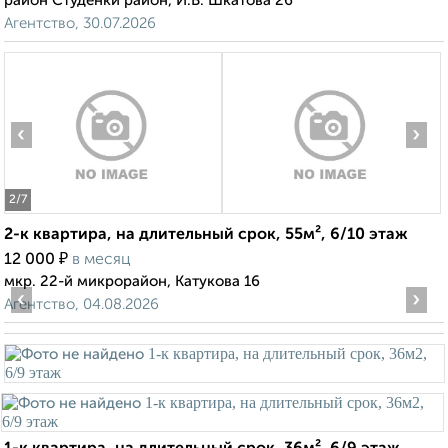
район Студёнки район, И.В. Шкатова 26
Агентство, 30.07.2026
‹
›
2
/7
2-к квартира, на длительный срок, 55м², 6/10 этаж
₽
12 000
в месяц
мкр. 22-й микрорайон, Катукова 16
‹
›
Агентство, 04.08.2026