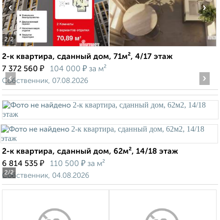
‹
›
2
/2
2-к квартира, сданный дом, 71м², 4/17 этаж
₽
₽
7 372 560
104 000
за м²
‹
›
Собственник, 07.08.2026
2-к квартира, сданный дом, 62м², 14/18 этаж
₽
₽
6 814 535
110 500
за м²
2
/2
Собственник, 04.08.2026