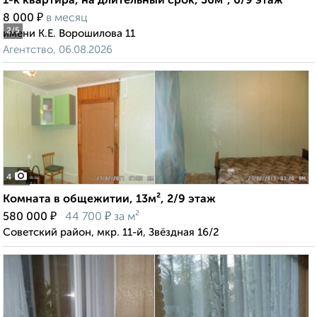
1-к квартира, на длительный срок, 36м², 6/9 этаж
₽
8 000
в месяц
2
/5
имени К.Е. Ворошилова 11
Агентство, 06.08.2026
4
Комната в общежитии, 13м², 2/9 этаж
₽
₽
580 000
44 700
за м²
Советский район, мкр. 11-й, Звёздная 16/2