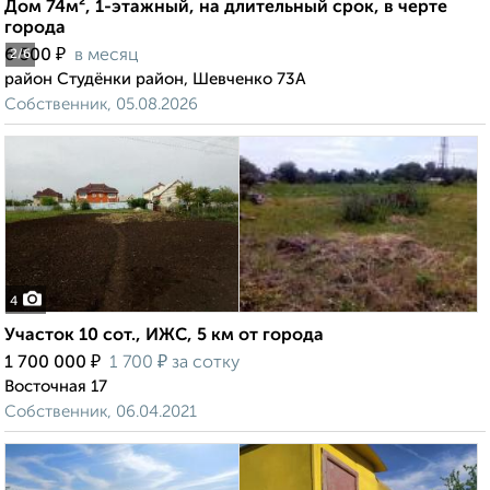
Дом 74м², 1-этажный, на длительный срок, в черте
города
₽
6 500
в месяц
2
/6
район Студёнки район, Шевченко 73А
Собственник, 05.08.2026
4
Участок 10 сот., ИЖС, 5 км от города
₽
₽
1 700 000
1 700
за сотку
Восточная 17
Собственник, 06.04.2021