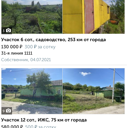
3
Участок 6 сот., садоводство, 253 км от города
₽
₽
130 000
300
за сотку
31-я линия 1111
Собственник, 04.07.2021
9
Участок 12 сот., ИЖС, 75 км от города
₽
₽
580 000
500
за сотку