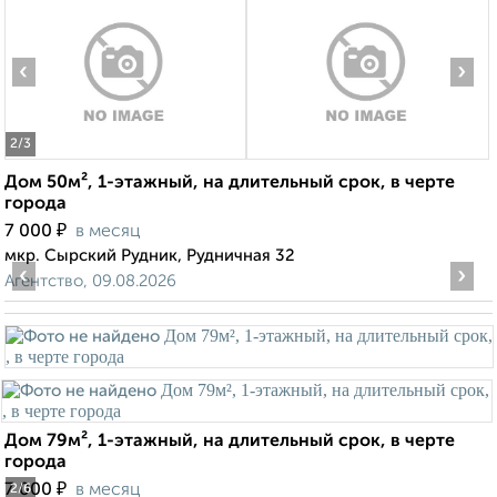
‹
›
2
/3
Дом 50м², 1-этажный, на длительный срок, в черте
города
₽
7 000
в месяц
мкр. Сырский Рудник, Рудничная 32
‹
›
Агентство, 09.08.2026
Дом 79м², 1-этажный, на длительный срок, в черте
города
₽
7 000
в месяц
2
/6