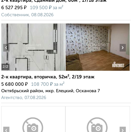
2-к квартира, сданный дом, 60м², 17/18 этаж
₽
₽
6 527 295
109 500
за м²
Собственник, 08.08.2026
‹
›
2
/2
2-к квартира, вторичка, 52м², 2/19 этаж
₽
₽
5 680 000
108 700
за м²
Октябрьский район, мкр. Елецкий, Осканова 7
Агентство, 07.08.2026
‹
›