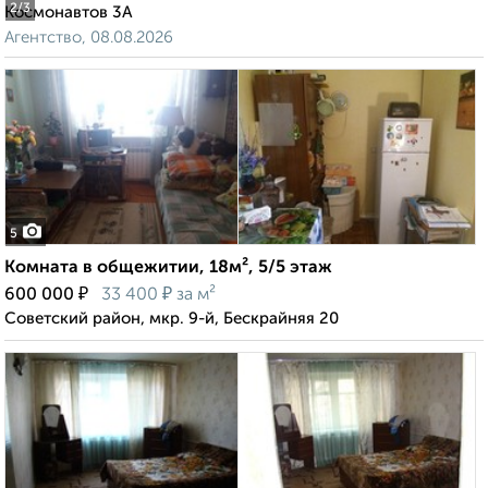
2
/3
Космонавтов 3А
Агентство, 08.08.2026
5
Комната в общежитии, 18м², 5/5 этаж
₽
₽
600 000
33 400
за м²
Советский район, мкр. 9-й, Бескрайняя 20