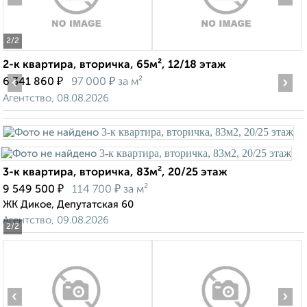
2
/2
2-к квартира, вторичка, 65м², 12/18 этаж
‹
₽
₽
›
6 341 860
97 000
за м²
Агентство, 08.08.2026
3-к квартира, вторичка, 83м², 20/25 этаж
₽
₽
9 549 500
114 700
за м²
ЖК Дикое, Депутатская 60
Агентство, 09.08.2026
2
/2
‹
›