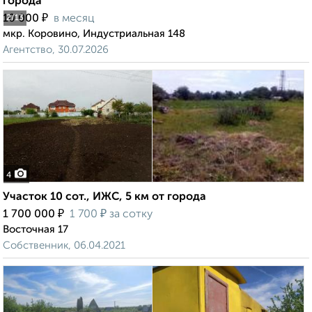
города
₽
10 000
в месяц
2
/13
мкр. Коровино, Индустриальная 148
Агентство, 30.07.2026
4
Участок 10 сот., ИЖС, 5 км от города
₽
₽
1 700 000
1 700
за сотку
Восточная 17
Собственник, 06.04.2021