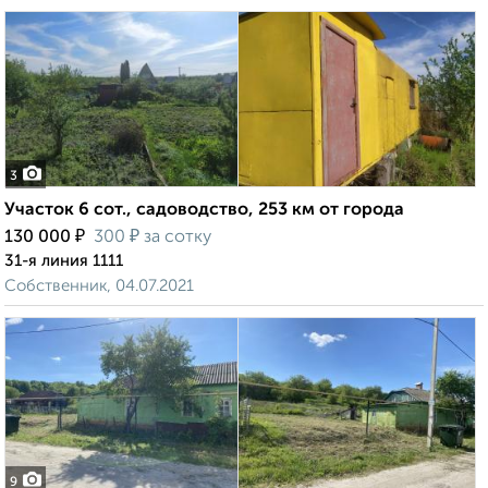
3
Участок 6 сот., садоводство, 253 км от города
₽
₽
130 000
300
за сотку
31-я линия 1111
Собственник, 04.07.2021
9