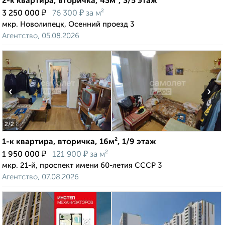
2-к квартира, вторичка, 43м², 3/5 этаж
₽
₽
3 250 000
76 300
за м²
мкр. Новолипецк, Осенний проезд 3
Агентство, 05.08.2026
‹
›
2
/2
1-к квартира, вторичка, 16м², 1/9 этаж
₽
₽
1 950 000
121 900
за м²
мкр. 21-й, проспект имени 60-летия СССР 3
Агентство, 07.08.2026