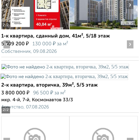
‹
›
2
/2
1-к квартира, сданный дом, 41м², 5/18 этаж
‹
₽
₽
›
5 309 200
130 000
за м²
Собственник, 09.08.2026
2-к квартира, вторичка, 39м², 5/5 этаж
₽
₽
3 800 000
96 500
за м²
мкр. 4-й, 7-й, Космонавтов 33/3
Агентство, 07.08.2026
2
/2