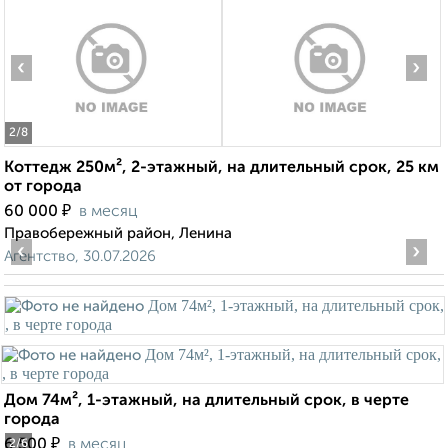
‹
›
2
/8
Коттедж 250м², 2-этажный, на длительный срок, 25 км
от города
₽
60 000
в месяц
Правобережный район, Ленина
‹
›
Агентство, 30.07.2026
Дом 74м², 1-этажный, на длительный срок, в черте
города
₽
6 500
в месяц
2
/6