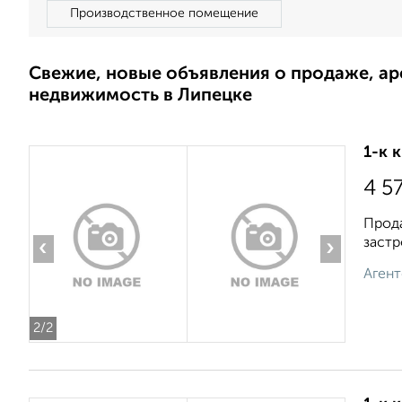
Производственное помещение
Свежие, новые объявления о продаже, а
недвижимость в Липецке
1-к 
4 5
Прода
застр
‹
›
Агент
2
/2