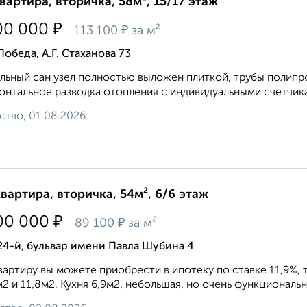
квартира, вторичка, 58м², 15/17 этаж
₽
00 000
₽
113 100
за м²
Победа, А.Г. Стаханова 73
льный сан узел полностью выложен плиткой, трубы полипро
онтальное разводка отопления с индивидуальными счетчика
ство, 01.08.2026
квартира, вторичка, 54м², 6/6 этаж
₽
00 000
₽
89 100
за м²
24-й, бульвар имени Павла Шубина 4
вартиру вы можете приобрести в ипотеку по ставке 11,9%,
м2 и 11,8м2. Кухня 6,9м2, небольшая, но очень функциональна