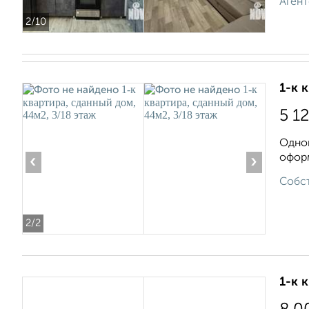
Агент
2
/10
1-к 
5 1
Однок
оформ
‹
›
Собст
2
/2
1-к 