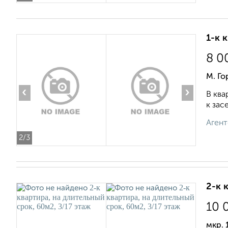
1-к 
8 0
М. Го
‹
›
В ква
к зас
Агент
2
/3
2-к 
10 
мкр. 