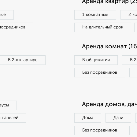
Аренда квартир (2
ные
1‑комнатные
2‑к
посредников
На длительный срок
Аренда комнат (16
В 2‑к квартире
В общежитии
В 2
Без посредников
Аренда домов, дач
аусы
п панелей
Дома
Дачи
Без посредников