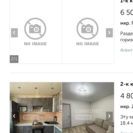
1-к 
6 5
мкр. 
‹
›
Разде
гориз
Агент
2
/1
2-к 
4 8
мкр. 
‹
›
Эту к
18,4 