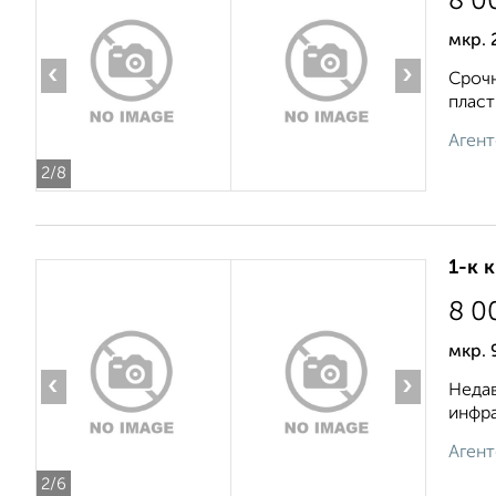
8 0
мкр. 
‹
›
Срочн
пласт
Агент
2
/8
1-к 
8 0
мкр. 
‹
›
Недав
инфра
Агент
2
/6