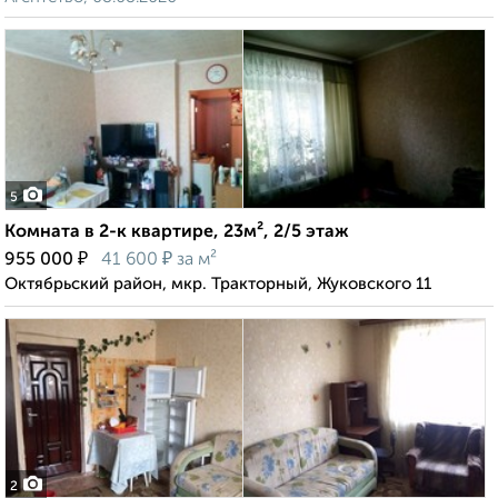
5
Комната в 2-к квартире, 23м², 2/5 этаж
₽
₽
955 000
41 600
за м²
Октябрьский район, мкр. Тракторный, Жуковского 11
2