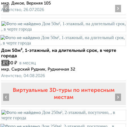
мкр. Дикое, Верхняя 105
‹
›
Агентство, 26.07.2026
Дом 50м², 1-этажный, на длительный срок, в черте
города
₽
7 000
в месяц
2
/3
мкр. Сырский Рудник, Рудничная 32
Агентство, 04.08.2026
Виртуальные 3D-туры по интересным
‹
›
местам