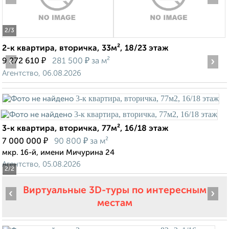
2
/3
2-к квартира, вторичка, 33м², 18/23 этаж
‹
₽
₽
›
9 272 610
281 500
за м²
Агентство, 06.08.2026
3-к квартира, вторичка, 77м², 16/18 этаж
₽
₽
7 000 000
90 800
за м²
мкр. 16-й, имени Мичурина 24
Агентство, 05.08.2026
2
/2
Виртуальные 3D-туры по интересным
‹
›
местам