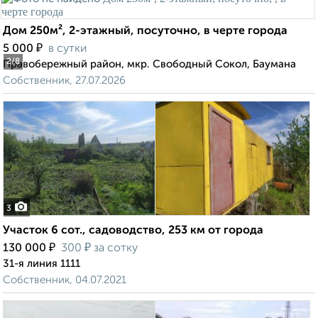
Дом 250м², 2-этажный, посуточно, в черте города
₽
5 000
в сутки
2
/8
Правобережный район, мкр. Свободный Сокол, Баумана
Собственник, 27.07.2026
3
Участок 6 сот., садоводство, 253 км от города
₽
₽
130 000
300
за сотку
31-я линия 1111
Собственник, 04.07.2021