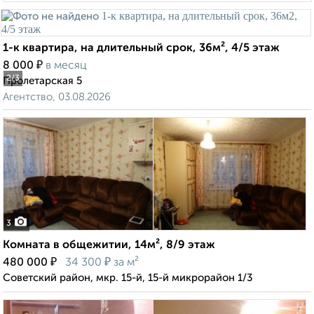
1-к квартира, на длительный срок, 36м², 4/5 этаж
₽
8 000
в месяц
2
/3
Пролетарская 5
Агентство, 03.08.2026
3
Комната в общежитии, 14м², 8/9 этаж
₽
₽
480 000
34 300
за м²
Советский район, мкр. 15-й, 15-й микрорайон 1/3