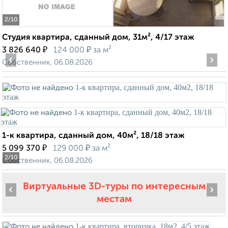
2
/10
Студия квартира, сданный дом, 31м², 4/17 этаж
₽
₽
3 826 640
124 000
за м²
‹
›
Собственник, 06.08.2026
1-к квартира, сданный дом, 40м², 18/18 этаж
₽
₽
5 099 370
129 000
за м²
2
/10
Собственник, 06.08.2026
Виртуальные 3D-туры по интересным
‹
›
местам