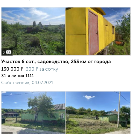
3
Участок 6 сот., садоводство, 253 км от города
₽
₽
130 000
300
за сотку
31-я линия 1111
Собственник, 04.07.2021