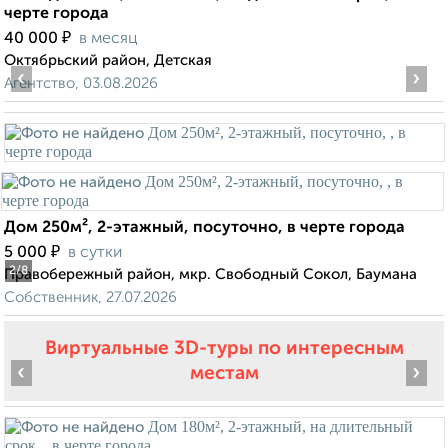
черте города
₽
40 000
в месяц
Октябрьский район, Детская
‹
›
Агентство, 03.08.2026
Дом 250м², 2-этажный, посуточно, в черте города
₽
5 000
в сутки
2
/8
Правобережный район, мкр. Свободный Сокол, Баумана
Собственник, 27.07.2026
Виртуальные 3D-туры по интересным
‹
›
местам