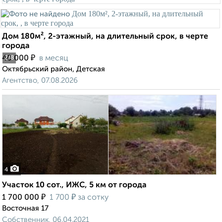
Дом 180м², 2-этажный, на длительный срок, в черте
города
₽
40 000
в месяц
2
/8
Октябрьский район, Детская
Агентство, 07.08.2026
4
Участок 10 сот., ИЖС, 5 км от города
₽
₽
1 700 000
1 700
за сотку
Восточная 17
Собственник, 06.04.2021