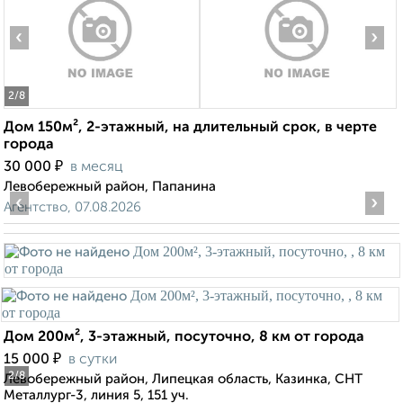
‹
›
2
/8
Дом 150м², 2-этажный, на длительный срок, в черте
города
₽
30 000
в месяц
Левобережный район, Папанина
‹
›
Агентство, 07.08.2026
Дом 200м², 3-этажный, посуточно, 8 км от города
₽
15 000
в сутки
2
/8
Левобережный район, Липецкая область, Казинка, СНТ
Металлург-3, линия 5, 151 уч.