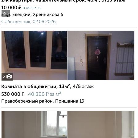
1-к квартира, на длительный срок, 43м², 9/15 этаж
₽
10 000
в месяц
2
/6
мкр. Елецкий, Хренникова 5
Собственник, 02.08.2026
2
Комната в общежитии, 13м², 4/5 этаж
₽
₽
530 000
40 800
за м²
Правобережный район, Пришвина 19