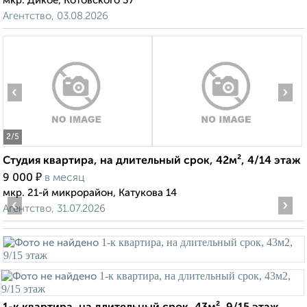
мкр. Дикое, Котовского 37
Агентство, 03.08.2026
‹
›
2
/5
Студия квартира, на длительный срок, 42м², 4/14 этаж
₽
9 000
в месяц
мкр. 21-й микрорайон, Катукова 14
‹
›
Агентство, 31.07.2026