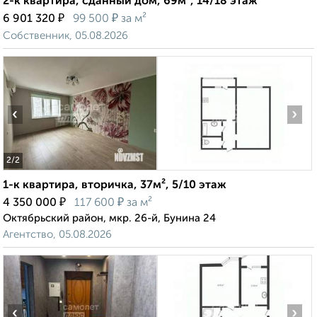
2-к квартира, сданный дом, 69м², 14/18 этаж
₽
₽
6 901 320
99 500
за м²
Собственник, 05.08.2026
‹
›
2
/2
1-к квартира, вторичка, 37м², 5/10 этаж
₽
₽
4 350 000
117 600
за м²
Октябрьский район, мкр. 26-й, Бунина 24
Агентство, 05.08.2026
‹
›