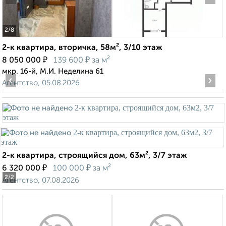
2
/8
2-к квартира, вторичка, 58м², 3/10 этаж
₽
₽
8 050 000
139 600
за м²
мкр. 16-й, М.И. Неделина 61
‹
›
Агентство, 05.08.2026
2-к квартира, строящийся дом, 63м², 3/7 этаж
₽
₽
6 320 000
100 000
за м²
2
/2
Агентство, 07.08.2026