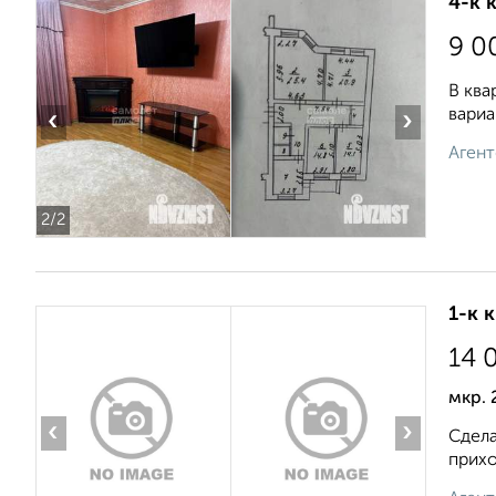
4-к 
9 0
В ква
вариа
‹
›
Агент
2
/2
1-к 
14 
мкр. 
‹
›
Сдела
прихо