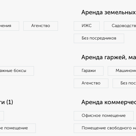
Аренда земельных 
чения
Агенство
ИЖС
Садоводст
Без посредников
Аренда гаржей, м
ражные боксы
Гаражи
Машиноме
Агенство
Без по
 (1)
Аренда коммерчес
Офисное помещение
ое помещение
Помещение свободного н