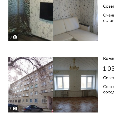
Совет
Очень
остан
8
Комн
1 0
Совет
Состо
сосед
7