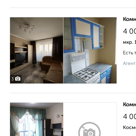
Комн
4 0
мкр. 
Есть 
Агент
3
Комн
4 0
Косм