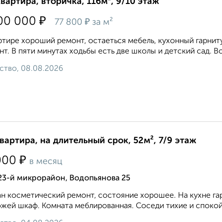
квартира, вторичка, 116м², 9/10 этаж
₽
00 000
₽
77 800
за м²
ртире хороший ремонт, остаеться мебель, кухонный гарнитур
нт. B пяти минутax xoдьбы ecть две школы и детcкий сад. Вo
ство, 08.08.2026
квартира, на длительный срок, 52м², 7/9 этаж
₽
000
в месяц
23-й микрорайон, Водопьянова 25
н косметический ремонт, состояние хорошее. На кухне гарн
жей шкаф. Комната меблированная. Соседи тихие и спокойные