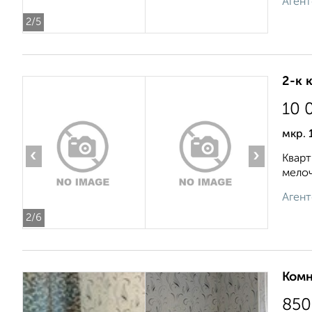
Агент
2
/5
2-к 
10 
мкр. 
‹
›
Кварт
мелоч
Агент
2
/6
Комн
850