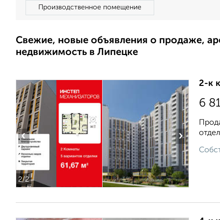
Производственное помещение
Свежие, новые объявления о продаже, а
недвижимость в Липецке
2-к 
6 8
Прода
отдел
‹
›
Собст
2
/2