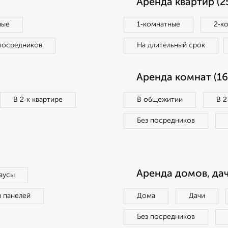
Аренда квартир (2
ные
1‑комнатные
2‑к
посредников
На длительный срок
Аренда комнат (16
В 2‑к квартире
В общежитии
В 2
Без посредников
Аренда домов, дач
аусы
п панелей
Дома
Дачи
Без посредников