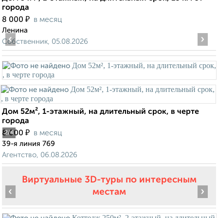
города
₽
8 000
в месяц
Ленина
‹
›
Собственник, 05.08.2026
Дом 52м², 1-этажный, на длительный срок, в черте
города
₽
8 000
в месяц
2
/4
39-я линия 769
Агентство, 06.08.2026
Виртуальные 3D-туры по интересным
‹
›
местам