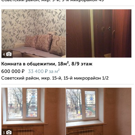
4
Комната в общежитии, 18м², 8/9 этаж
₽
₽
600 000
33 400
за м²
Советский район, мкр. 15-й, 15-й микрорайон 1/2
3