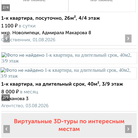
2
/4
1-к квартира, посуточно, 26м², 4/4 этаж
₽
1 100
в сутки
мкр. Новолипецк, Адмирала Макарова 8
‹
›
Собственник, 01.08.2026
1-к квартира, на длительный срок, 40м², 3/9 этаж
₽
8 000
в месяц
2
/5
Плеханова 3
Агентство, 03.08.2026
Виртуальные 3D-туры по интересным
‹
›
местам