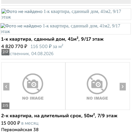
1-к квартира, сданный дом, 41м², 9/17 этаж
₽
₽
4 820 770
116 500
за м²
2
/2
Собственник, 04.08.2026
‹
›
2
/5
2-к квартира, на длительный срок, 50м², 7/9 этаж
₽
15 000
в месяц
Первомайская 38