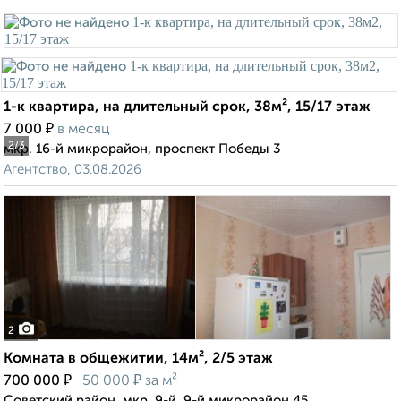
1-к квартира, на длительный срок, 38м², 15/17 этаж
₽
7 000
в месяц
2
/3
мкр. 16-й микрорайон, проспект Победы 3
Агентство, 03.08.2026
2
Комната в общежитии, 14м², 2/5 этаж
₽
₽
700 000
50 000
за м²
Советский район, мкр. 9-й, 9-й микрорайон 45