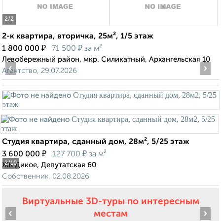
2
/2
2-к квартира, вторичка, 25м², 1/5 этаж
₽
₽
1 800 000
71 500
за м²
Левобережный район, мкр. Силикатный, Архангельская 10
‹
›
Агентство, 29.07.2026
Студия квартира, сданный дом, 28м², 5/25 этаж
₽
₽
3 600 000
127 700
за м²
2
/10
ЖК Дикое, Депутатская 60
Собственник, 02.08.2026
Виртуальные 3D-туры по интересным
‹
›
местам