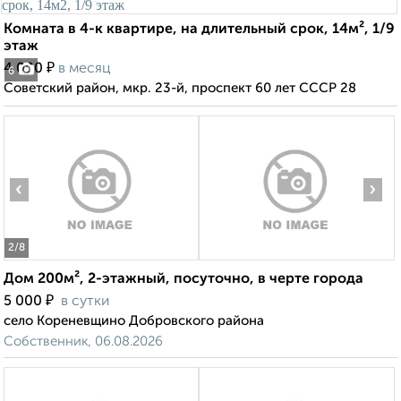
Комната в 4-к квартире, на длительный срок, 14м², 1/9
этаж
₽
4 000
в месяц
6
Советский район, мкр. 23-й, проспект 60 лет СССР 28
‹
›
2
/8
Дом 200м², 2-этажный, посуточно, в черте города
₽
5 000
в сутки
село Кореневщино Добровского района
Собственник, 06.08.2026