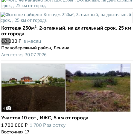
Коттедж 250м², 2-этажный, на длительный срок, 25 км
от города
₽
60 000
в месяц
2
/8
Правобережный район, Ленина
Агентство, 30.07.2026
4
Участок 10 сот., ИЖС, 5 км от города
₽
₽
1 700 000
1 700
за сотку
Восточная 17