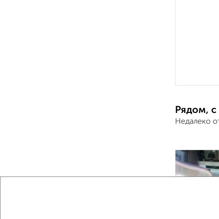
Рядом, с
Недалеко от
‹