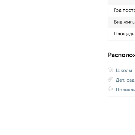
Год пост
Вид жиль
Площадь 
Располо
Школы
Дет. са
Поликл