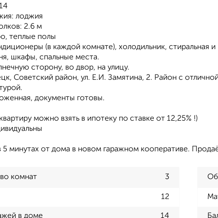
 14
жия: лоджия
лков: 2.6 м
ро, теплые полы
ндиционеры (в каждой комнате), холодильник, стиральная 
ня, шкафы, спальные места.
лнечную сторону, во двор, на улицу.
цк, Советский район, ул. Е.И. Замятина, 2. Район с отлич
турой.
хоженная, документы готовы.
 квартиру можно взять в ипотеку по ставке от 12,25% !)
дивидуальны
в 5 минутах от дома в новом гаражном кооперативе. Продаё
во комнат
3
Об
12
Ма
ажей в доме
14
Ба