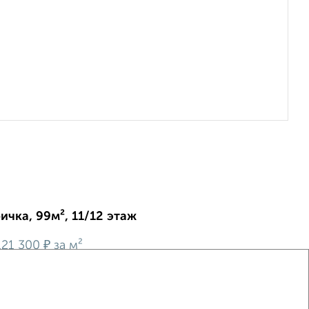
ичка, 99м², 11/12 этаж
₽
21 300
за м²
, Н.Г. Славянова 1
ется роскошная трехкомнатная квартира в одном из
ых микрорайонов города Липецка! Добро пожаловать в