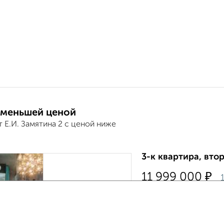
 меньшей ценой
 Е.И. Замятина 2 с ценой ниже
3-к квартира, втор
₽
11 999 000
1
мкр. Университетский
›
Продам квартиру. ода
самых благоустроенн