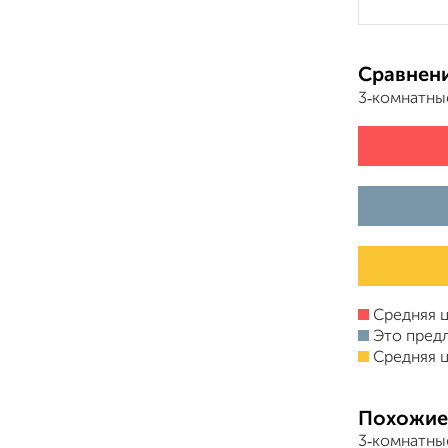
Сравнени
3‑комнатны
Средняя ц
Это пред
Средняя ц
Похожие
3‑комнатные