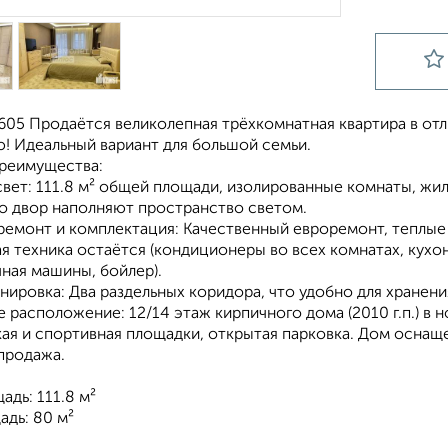
0605 Продаётся великолепная трёхкомнатная квартира в от
! Идеальный вариант для большой семьи.
реимущества:
свет: 111.8 м² общей площади, изолированные комнаты, жи
во двор наполняют пространство светом.
ремонт и комплектация: Качественный евроремонт, теплые
 техника остаётся (кондиционеры во всех комнатах, кухон
ная машины, бойлер).
нировка: Два раздельных коридора, что удобно для хранен
расположение: 12/14 этаж кирпичного дома (2010 г.п.) в 
кая и спортивная площадки, открытая парковка. Дом оснащ
продажа.
дь: 111.8 м²
адь: 80 м²