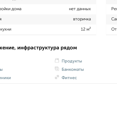
ройки дома
нет данных
Ре
я
вторичка
Са
кухни
12 м²
От
жение, инфраструктура рядом
Продукты
ды
Банкоматы
иники
Фитнес