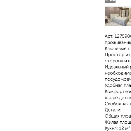
Арт. 12759
проживанию
Ключевые п
Простор и 
сторону и 
Идеальный 
необходимая
посудомоеч
Удобная пла
Комфортное 
дворе детс
Свободная 
Детали:
Общая площа
Жилая площ
Кухня: 12 м²