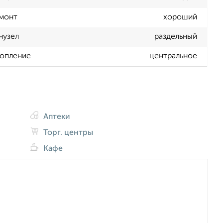
монт
хороший
нузел
раздельный
опление
центральное
Аптеки
Торг. центры
Кафе