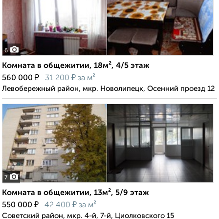
6
Комната в общежитии, 18м², 4/5 этаж
₽
₽
560 000
31 200
за м²
Левобережный район, мкр. Новолипецк, Осенний проезд 12
7
Комната в общежитии, 13м², 5/9 этаж
₽
₽
550 000
42 400
за м²
Советский район, мкр. 4-й, 7-й, Циолковского 15