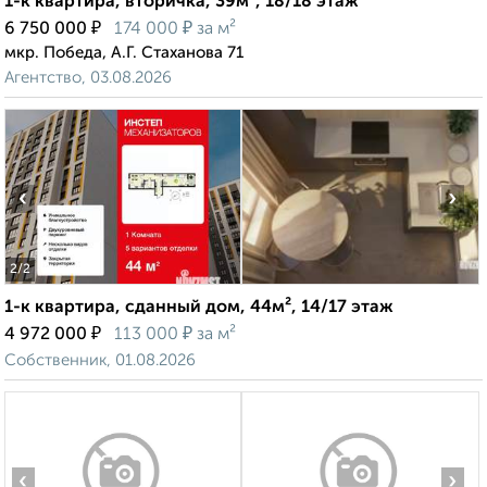
1-к квартира, вторичка, 39м², 18/18 этаж
₽
₽
6 750 000
174 000
за м²
мкр. Победа, А.Г. Стаханова 71
Агентство, 03.08.2026
‹
›
2
/2
1-к квартира, сданный дом, 44м², 14/17 этаж
₽
₽
4 972 000
113 000
за м²
Собственник, 01.08.2026
‹
›