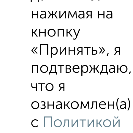
нажимая на
₽
4 130 000
Средняя цена район
кнопку
Это предложение
Средняя цена по городу
«Принять», я
Похожие предложения рядом
1‑комнатные квартиры недалеко от Агрономическая 16
подтверждаю,
что я
ознакомлен(а)
с
Политикой