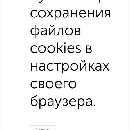
на улице Агрономическая
не первый этаж
сохранения
не последний этаж
с балконом
файлов
с центральным отоплением
Вторичное жилье
в панельном доме
с раздельным санузлом
cookies в
Цена до 3 000 000 руб.
площадью до 40 м²
настройках
↑ НАВЕРХ К МЕНЮ
своего
Однокомнатные
Двухкомнатные
Трехкомнатные
4‑комнатные
Квартиры студии
От застройщика
Без посредников
Вторичное жилье
В новостройке
В строящемся доме
В новом доме
браузера.
Контакты
Политика конфиденциальности
Пользовательское соглашение
Липецк, улица Шуминского 16
© 2015–2026
Сайт-доска объявлений недвижимости
О проекте
Принять