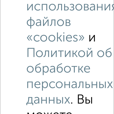
использовани
файлов
«cookies»
и
Рядом, с меньшей ценой
Политикой об
Недалеко от Агрономическая 16 с ценой ниже
обработке
персональных
‹
›
данных
. Вы
2
/2
1-к квартира, вторичка, 30м², 5/5 этаж