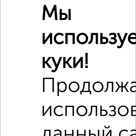
Мы
₽
4 278 120
₽
4 410 000
использу
Средняя цена район
Это предложение
куки!
Средняя цена по городу
Похожие предложения рядом
Продолж
1‑комнатные квартиры недалеко от
использо
данный с