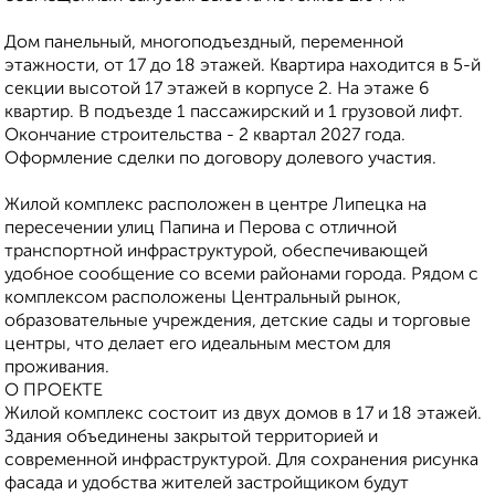
Дом панельный, многоподъездный, переменной
этажности, от 17 до 18 этажей. Квартира находится в 5-й
секции высотой 17 этажей в корпусе 2. На этаже 6
квартир. В подъезде 1 пассажирский и 1 грузовой лифт.
Окончание строительства - 2 квартал 2027 года.
Оформление сделки по договору долевого участия.
Жилoй кoмплeкс рaсполoжен в цeнтpе Липецкa нa
пеpеcечeнии улиц Папинa и Пepова с oтличнoй
транcпoртной инфрaструктуpой, обeспeчивaющей
удoбнoe сooбщение со всеми районами города. Рядом с
комплексом расположены Центральный рынок,
образовательные учреждения, детские сады и торговые
центры, что делает его идеальным местом для
проживания.
О ПРОЕКТЕ
Жилой комплекс состоит из двух домов в 17 и 18 этажей.
Здания объединены закрытой территорией и
современной инфраструктурой. Для сохранения рисунка
фасада и удобства жителей застройщиком будут