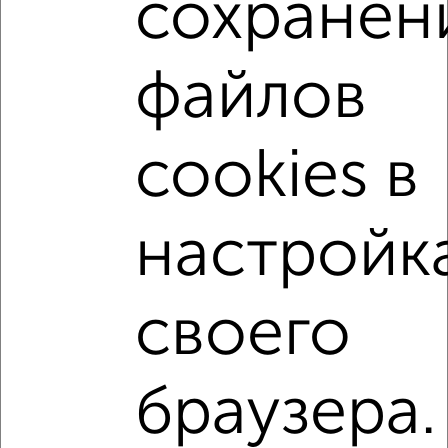
сохранен
1-к квартиры
Поиск по схожим параметрам:
файлов
не первый этаж
не последний этаж
с балконом
c большой кухней
с центральным отоплением
Вторичное жилье
в панельном доме
cookies в
с совмещенным санузлом
Цена до 4 500 000 руб.
площадью до 40 м²
С чистовой отделкой
настройк
В ипотеку
В долевом строительстве
С большой лоджией
В экологически чистом районе
своего
↑ НАВЕРХ К МЕНЮ
браузера.
Однокомнатные
Двухкомнатные
Трехкомнатные
4‑комнатные
Квартиры студии
От застройщика
Без посредников
Вторичное жилье