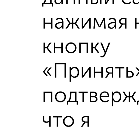
нажимая 
кнопку
«Принять»
Рядом, с меньшей ценой
Недалеко от с ценой ниже
подтверж
что я
‹
›