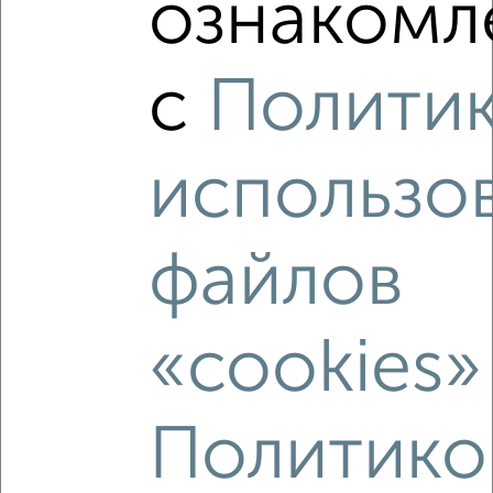
ознакомле
2
/2
1-к квартира, вторичка, 37м², 2/17 этаж
с
Полити
₽
₽
4 100 000
111 100
за м²
Агентство, 09.08.2026
использо
‹
›
файлов
2
/2
«cookies»
1-к квартира, вторичка, 35м², 3/5 этаж
₽
₽
3 500 000
99 800
за м²
Студенческий городок 17
Агентство, 08.08.2026
Политико