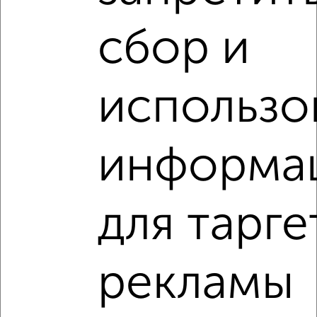
2
/2
сбор и
3-к квартира, вторичка, 79м², 18/25 этаж
₽
₽
7 486 000
95 000
за м²
ЖК Дикое, Депутатская 60
использо
Агентство, 05.08.2026
Виртуальные 3D-туры по интересным
информа
местам
для тарге
‹
›
рекламы
2
/2
3-к квартира, вторичка, 64м², 6/9 этаж