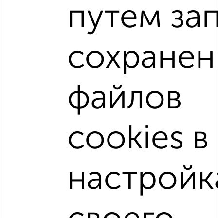
путем за
₽
₽
6 790 000
105 600
за м²
Советский район, Достоевского 71
Агентство, 05.08.2026
сохранен
3-к квартиры
Поиск по схожим параметрам:
файлов
не первый этаж
не последний этаж
с балконом
c большой кухней
с центральным отоплением
cookies в
Вторичное жилье
в панельном доме
с раздельным санузлом
площадью до 100 м²
настройк
С чистовой отделкой
В ипотеку
В долевом строительстве
С большим балконом
В экологически чистом районе
Большие квартиры