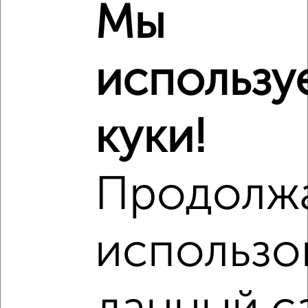
Мы
₽
10 040 000
использу
₽
8 515 550
₽
10 060 000
куки!
Средняя цена район
Это предложение
Средняя цена по городу
Продолж
Похожие предложения рядом
3‑комнатные квартиры недалеко от
использо