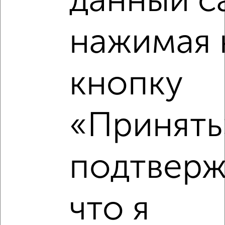
данный с
нажимая 
кнопку
«Принять»
подтверж
Рядом, с меньшей ценой
Недалеко от с ценой ниже
что я