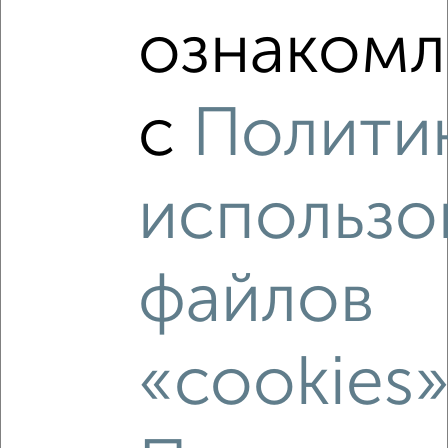
‹
›
ознакомл
2
/2
с
Полити
3-к квартира, сданный дом, 86м², 5/17 этаж
₽
₽
8 297 263
96 200
за м²
Перова 2
Собственник, 07.08.2026
использо
файлов
‹
›
«cookies
2
/2
3-к квартира, вторичка, 60м², 2/5 этаж
₽
₽
7 100 000
118 200
за м²
мкр. 14-й, Циолковского 36