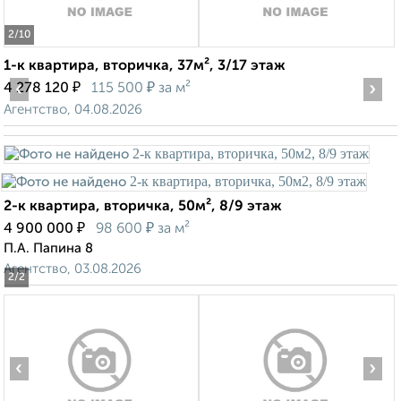
2
/10
1-к квартира, вторичка, 37м², 3/17 этаж
‹
₽
₽
›
4 278 120
115 500
за м²
Агентство, 04.08.2026
2-к квартира, вторичка, 50м², 8/9 этаж
₽
₽
4 900 000
98 600
за м²
П.А. Папина 8
Агентство, 03.08.2026
2
/2
‹
›