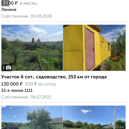
₽
8 000
в месяц
2
/6
Ленина
Собственник, 05.08.2026
3
Участок 6 сот., садоводство, 253 км от города
₽
₽
130 000
300
за сотку
31-я линия 1111
Собственник, 04.07.2021