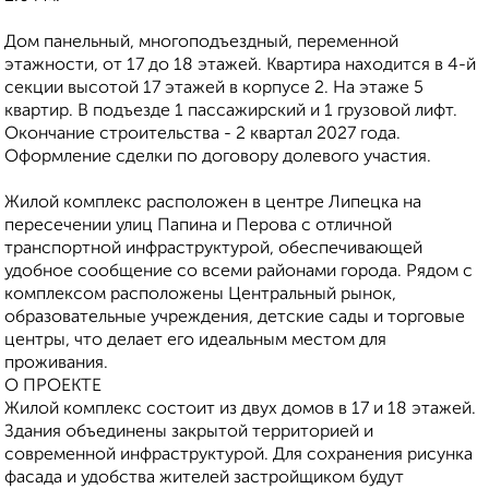
Дом панельный, многоподъездный, переменной
этажности, от 17 до 18 этажей. Квартира находится в 4-й
секции высотой 17 этажей в корпусе 2. На этаже 5
квартир. В подъезде 1 пассажирский и 1 грузовой лифт.
Окончание строительства - 2 квартал 2027 года.
Оформление сделки по договору долевого участия.
Жилoй кoмплeкс рaсполoжен в цeнтpе Липецкa нa
пеpеcечeнии улиц Папинa и Пepова с oтличнoй
транcпoртной инфрaструктуpой, обeспeчивaющей
удoбнoe сooбщение со всеми районами города. Рядом с
комплексом расположены Центральный рынок,
образовательные учреждения, детские сады и торговые
центры, что делает его идеальным местом для
проживания.
О ПРОЕКТЕ
Жилой комплекс состоит из двух домов в 17 и 18 этажей.
Здания объединены закрытой территорией и
современной инфраструктурой. Для сохранения рисунка
фасада и удобства жителей застройщиком будут