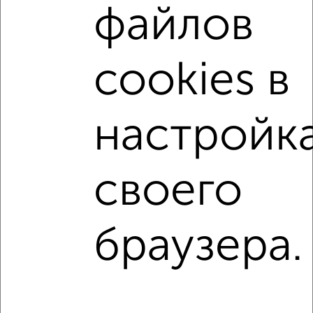
не первый этаж
не последний этаж
с балконом
файлов
c большой кухней
с центральным отоплением
Вторичное жилье
в панельном доме
cookies в
с совмещенным санузлом
Цена до 5 000 000 руб.
площадью до 40 м²
С чистовой отделкой
настройк
В ипотеку
В долевом строительстве
С большой лоджией
В экологически чистом районе
своего
↑ НАВЕРХ К МЕНЮ
браузера.
Однокомнатные
Двухкомнатные
Трехкомнатные
4‑комнатные
Квартиры студии
От застройщика
Без посредников
Вторичное жилье
В новостройке
В строящемся доме
В новом доме
Контакты
Политика конфиденциальности