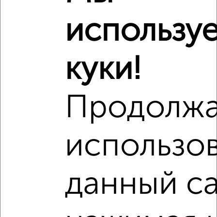
₽
4 605 245
использу
₽
4 610 000
куки!
Средняя цена район
Это предложение
Средняя цена по городу
Продолж
Похожие предложения рядом
1‑комнатные квартиры недалеко от
использо
данный са