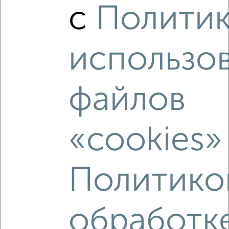
с
Полити
1-к квартира, вторичка, 41м², 2/18 этаж
₽
₽
4 545 855
111 500
за м²
Агентство, 09.08.2026
использо
файлов
‹
›
«cookies»
2
/2
1-к квартира, вторичка, 40м², 11/18 этаж
₽
₽
4 494 600
113 500
за м²
Политико
Агентство, 09.08.2026
обработк