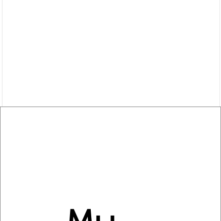
Сравнение средних цен
1‑комнатные квартиры с похожей площадью ±10%
₽
4 650 000