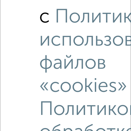
2
/2
с
Полити
1-к квартира, вторичка, 41м², 2/18 этаж
₽
₽
4 545 855
111 500
за м²
Агентство, 09.08.2026
использо
файлов
‹
›
«cookies»
2
/2
1-к квартира, вторичка, 40м², 11/18 этаж
₽
₽
4 494 600
113 500
за м²
Политико
Агентство, 09.08.2026