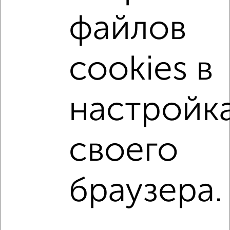
файлов
не первый этаж
не последний этаж
с балконом
c большой кухней
с центральным отоплением
Вторичное жилье
в панельном доме
cookies в
с совмещенным санузлом
Цена до 5 000 000 руб.
площадью до 40 м²
С чистовой отделкой
настройк
В ипотеку
В долевом строительстве
С большой лоджией
В экологически чистом районе
своего
↑ НАВЕРХ К МЕНЮ
браузера.
Однокомнатные
Двухкомнатные
Трехкомнатные
4‑комнатные
Квартиры студии
От застройщика
Без посредников
Вторичное жилье
В новостройке
В строящемся доме
В новом доме