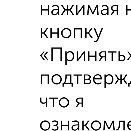
нажимая 
кнопку
«Принять»
подтверж
Рядом, с меньшей ценой
Недалеко от с ценой ниже
что я
‹
›
ознакомле