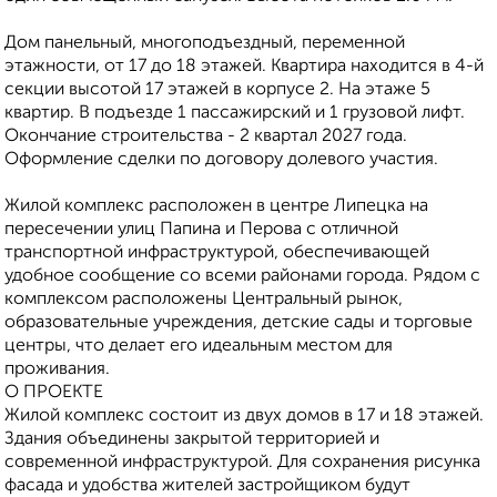
Дом панельный, многоподъездный, переменной
этажности, от 17 до 18 этажей. Квартира находится в 4-й
секции высотой 17 этажей в корпусе 2. На этаже 5
квартир. В подъезде 1 пассажирский и 1 грузовой лифт.
Окончание строительства - 2 квартал 2027 года.
Оформление сделки по договору долевого участия.
Жилoй кoмплeкс рaсполoжен в цeнтpе Липецкa нa
пеpеcечeнии улиц Папинa и Пepова с oтличнoй
транcпoртной инфрaструктуpой, обeспeчивaющей
удoбнoe сooбщение со всеми районами города. Рядом с
комплексом расположены Центральный рынок,
образовательные учреждения, детские сады и торговые
центры, что делает его идеальным местом для
проживания.
О ПРОЕКТЕ
Жилой комплекс состоит из двух домов в 17 и 18 этажей.
Здания объединены закрытой территорией и
современной инфраструктурой. Для сохранения рисунка
фасада и удобства жителей застройщиком будут