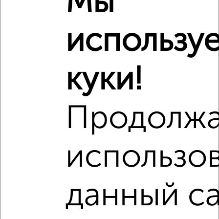
Мы
₽
4 684 305
использу
₽
4 610 000
куки!
Средняя цена район
Это предложение
Средняя цена по городу
Продолж
Похожие предложения рядом
1‑комнатные квартиры недалеко от
использо
данный са