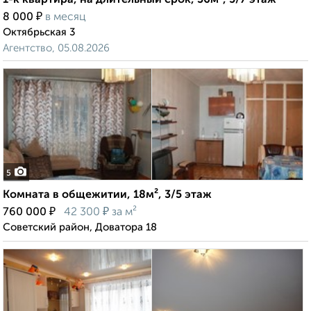
1-к квартира, на длительный срок, 36м², 5/7 этаж
₽
8 000
в месяц
Октябрьская 3
Агентство, 05.08.2026
5
Комната в общежитии, 18м², 3/5 этаж
₽
₽
760 000
42 300
за м²
Советский район, Доватора 18