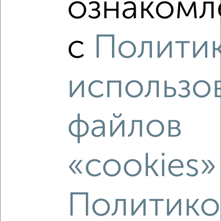
ознакомл
2
/2
2-к квартира, вторичка, 61м², 8/25 этаж
с
Полити
₽
₽
6 450 000
105 800
за м²
ЖК Дикое, М.И. Неделина 3Ак1
Агентство, 09.08.2026
использо
файлов
‹
›
«cookies»
2
/2
2-к квартира, вторичка, 66м², 2/18 этаж
₽
₽
6 494 460
98 000
за м²
Политико
Агентство, 09.08.2026