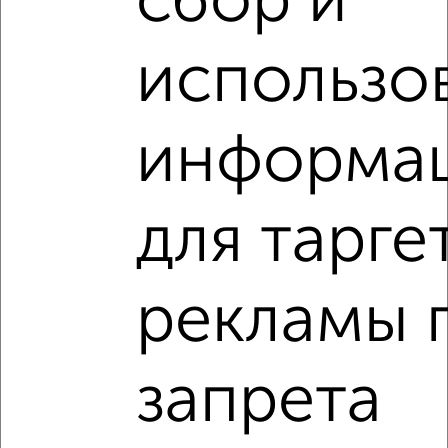
сбор и
2-к квартира, вторичка, 62м², 7/18 этаж
₽
₽
6 561 045
105 500
за м²
использо
Агентство, 09.08.2026
Виртуальные 3D-туры по интересным
местам
информа
для тарге
‹
›
рекламы 
2
/2
2-к квартира, вторичка, 66м², 3/18 этаж
запрета
₽
₽
6 759 540
102 000
за м²
Агентство, 09.08.2026