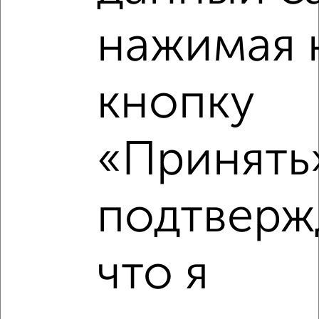
нажимая 
кнопку
«Принять»
Рядом, с меньшей ценой
подтверж
Недалеко от с ценой ниже
что я
‹
›