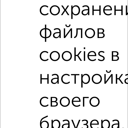
сохранен
2-к квартиры
Поиск по схожим параметрам:
файлов
не первый этаж
не последний этаж
с балконом
c большой кухней
с центральным отоплением
Вторичное жилье
в панельном доме
cookies в
с раздельным санузлом
площадью до 80 м²
С чистовой отделкой
В ипотеку
настройк
В долевом строительстве
С большим балконом
В экологически чистом районе
своего
↑ НАВЕРХ К МЕНЮ
браузера.
Однокомнатные
Двухкомнатные
Трехкомнатные
4‑комнатные
Квартиры студии
От застройщика
Без посредников
Вторичное жилье