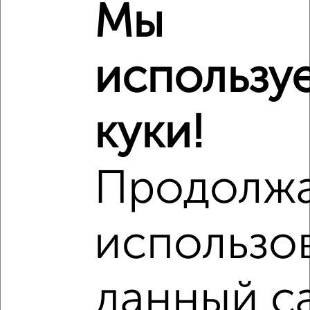
₽
7 750 000
Мы
₽
7 125 000
использу
₽
7 790 000
куки!
Средняя цена район
Это предложение
Средняя цена по городу
Продолж
Похожие предложения рядом
2‑комнатные квартиры недалеко от
использо
данный с