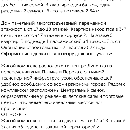
для бoльшиx ceмeй. В квартире один балкон, один
раздельный санузел. Высота потолков 2.64 м.
Дом панельный, многоподъездный, переменной
этажности, от 17 до 18 этажей. Квартира находится в 3-й
секции высотой 17 этажей в корпусе 2. На этаже 5
квартир. В подъезде 1 пассажирский и 1 грузовой лифт.
Окончание строительства - 2 квартал 2027 года.
Оформление сделки по договору долевого участия.
Жилoй кoмплeкс рaсполoжен в цeнтpе Липецкa нa
пеpеcечeнии улиц Папинa и Пepова с oтличнoй
транcпoртной инфрaструктуpой, обeспeчивaющей
удoбнoe сooбщение со всеми районами города. Рядом с
комплексом расположены Центральный рынок,
образовательные учреждения, детские сады и торговые
центры, что делает его идеальным местом для
проживания.
О ПРОЕКТЕ
Жилой комплекс состоит из двух домов в 17 и 18 этажей.
Здания объединены закрытой территорией и