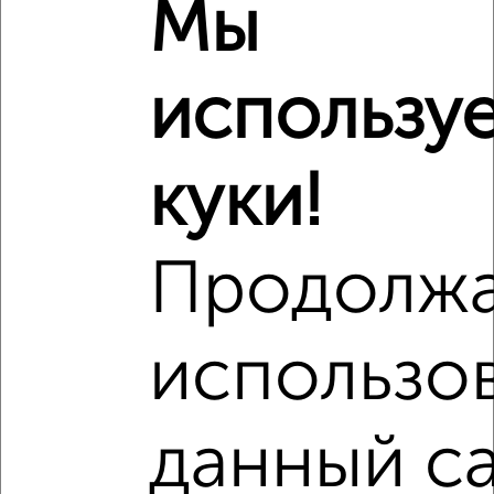
₽
Мы
4 730 000
₽
4 614 920
использу
₽
4 700 000
куки!
Средняя цена район
Это предложение
Средняя цена по городу
Продолж
Похожие предложения рядом
1‑комнатные квартиры недалеко от
использо
данный са