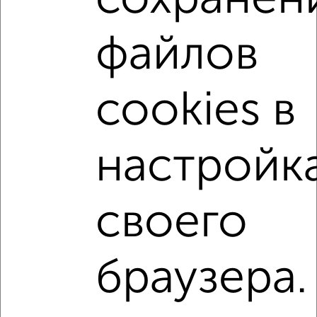
Поиск по схожим параметрам:
файлов
не первый этаж
не последний этаж
с балконом
c большой кухней
с центральным отоплением
Вторичное жилье
в панельном доме
cookies в
с совмещенным санузлом
Цена до 5 000 000 руб.
площадью до 50 м²
С чистовой отделкой
настройк
В ипотеку
В долевом строительстве
С большой лоджией
В экологически чистом районе
своего
↑ НАВЕРХ К МЕНЮ
браузера.
Однокомнатные
Двухкомнатные
Трехкомнатные
4‑комнатные
Квартиры студии
От застройщика
Без посредников
Вторичное жилье
В новостройке
В строящемся доме
В новом доме