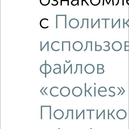
ознакомле
2
/2
с
Полити
1-к квартира, вторичка, 41м², 2/18 этаж
₽
₽
4 545 855
111 500
за м²
Агентство, 09.08.2026
использо
файлов
‹
›
«cookies»
2
/2
1-к квартира, вторичка, 40м², 11/18 этаж
₽
₽
4 494 600
113 500
за м²
Политико
Агентство, 09.08.2026