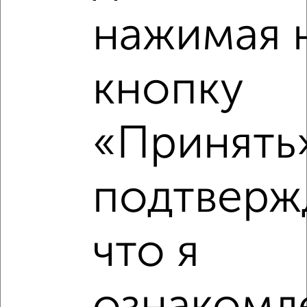
нажимая 
кнопку
«Принять»
подтверж
Рядом, с меньшей ценой
Недалеко от с ценой ниже
что я
‹
›