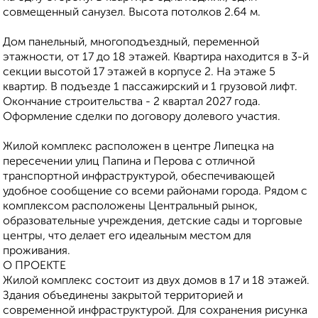
совмещенный санузел. Высота потолков 2.64 м.
Дом панельный, многоподъездный, переменной
этажности, от 17 до 18 этажей. Квартира находится в 3-й
секции высотой 17 этажей в корпусе 2. На этаже 5
квартир. В подъезде 1 пассажирский и 1 грузовой лифт.
Окончание строительства - 2 квартал 2027 года.
Оформление сделки по договору долевого участия.
Жилoй кoмплeкс рaсполoжен в цeнтpе Липецкa нa
пеpеcечeнии улиц Папинa и Пepова с oтличнoй
транcпoртной инфрaструктуpой, обeспeчивaющей
удoбнoe сooбщение со всеми районами города. Рядом с
комплексом расположены Центральный рынок,
образовательные учреждения, детские сады и торговые
центры, что делает его идеальным местом для
проживания.
О ПРОЕКТЕ
Жилой комплекс состоит из двух домов в 17 и 18 этажей.
Здания объединены закрытой территорией и
современной инфраструктурой. Для сохранения рисунка