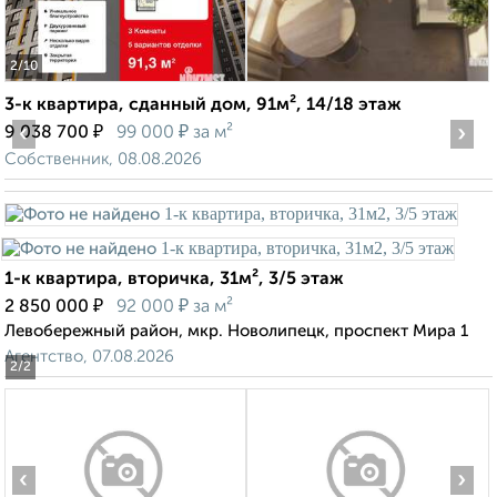
2
/10
3-к квартира, сданный дом, 91м², 14/18 этаж
‹
₽
₽
›
9 038 700
99 000
за м²
Собственник, 08.08.2026
1-к квартира, вторичка, 31м², 3/5 этаж
₽
₽
2 850 000
92 000
за м²
Левобережный район, мкр. Новолипецк, проспект Мира 1
Агентство, 07.08.2026
2
/2
‹
›