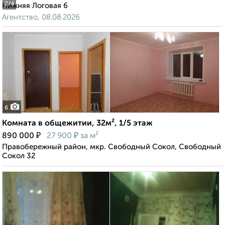
2
/4
Нижняя Логовая 6
Агентство, 08.08.2026
6
Комната в общежитии, 32м², 1/5 этаж
₽
₽
890 000
27 900
за м²
Правобережный район, мкр. Свободный Сокол, Свободный
Сокол 32