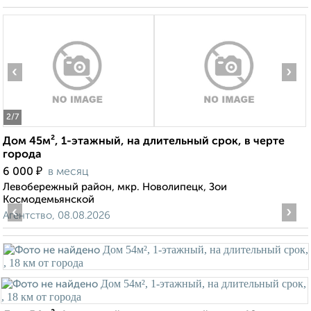
‹
›
2
/7
Дом 45м², 1-этажный, на длительный срок, в черте
города
₽
6 000
в месяц
Левобережный район, мкр. Новолипецк, Зои
Космодемьянской
‹
›
Агентство, 08.08.2026