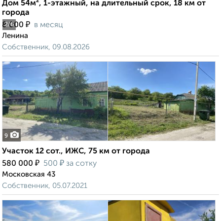
Дом 54м², 1-этажный, на длительный срок, 18 км от
города
₽
8 000
в месяц
2
/6
Ленина
Собственник, 09.08.2026
9
Участок 12 сот., ИЖС, 75 км от города
₽
₽
580 000
500
за сотку
Московская 43
Собственник, 05.07.2021