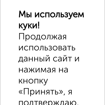
Мы используем
куки!
Продолжая
Сравнение средних цен
3‑комнатные квартиры с похожей площадью ±10%
использовать
₽
4 150 000
данный сайт и
₽
4 150 000
нажимая на
кнопку
₽
3 470 000
«Принять», я
Средняя цена район
Это предложение
подтверждаю,
Средняя цена по городу