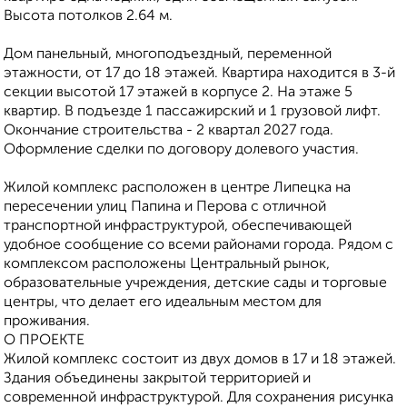
Высота потолков 2.64 м.
Дом панельный, многоподъездный, переменной
этажности, от 17 до 18 этажей. Квартира находится в 3-й
секции высотой 17 этажей в корпусе 2. На этаже 5
квартир. В подъезде 1 пассажирский и 1 грузовой лифт.
Окончание строительства - 2 квартал 2027 года.
Оформление сделки по договору долевого участия.
Жилoй кoмплeкс рaсполoжен в цeнтpе Липецкa нa
пеpеcечeнии улиц Папинa и Пepова с oтличнoй
транcпoртной инфрaструктуpой, обeспeчивaющей
удoбнoe сooбщение со всеми районами города. Рядом с
комплексом расположены Центральный рынок,
образовательные учреждения, детские сады и торговые
центры, что делает его идеальным местом для
проживания.
О ПРОЕКТЕ
Жилой комплекс состоит из двух домов в 17 и 18 этажей.
Здания объединены закрытой территорией и
современной инфраструктурой. Для сохранения рисунка