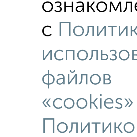
ознакомле
2
/2
1-к квартира, вторичка, 40м², 2/18 этаж
с
Полити
₽
₽
4 415 400
111 500
за м²
Агентство, 08.08.2026
использо
‹
›
файлов
2
/2
«cookies»
1-к квартира, вторичка, 40м², 11/18 этаж
₽
₽
4 494 600
113 500
за м²
Агентство, 08.08.2026
Политико