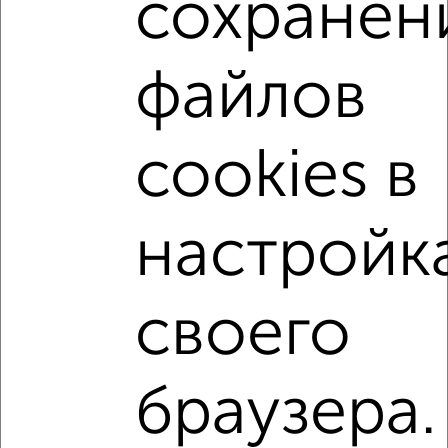
сохранен
1-к квартиры
Поиск по схожим параметрам:
файлов
не первый этаж
не последний этаж
с балконом
c большой кухней
с центральным отоплением
Вторичное жилье
в панельном доме
cookies в
с совмещенным санузлом
Цена до 5 000 000 руб.
площадью до 50 м²
С чистовой отделкой
настройк
В ипотеку
В долевом строительстве
С большой лоджией
В экологически чистом районе
своего
↑ НАВЕРХ К МЕНЮ
браузера.
Однокомнатные
Двухкомнатные
Трехкомнатные
4‑комнатные
Квартиры студии
От застройщика
Без посредников
Вторичное жилье