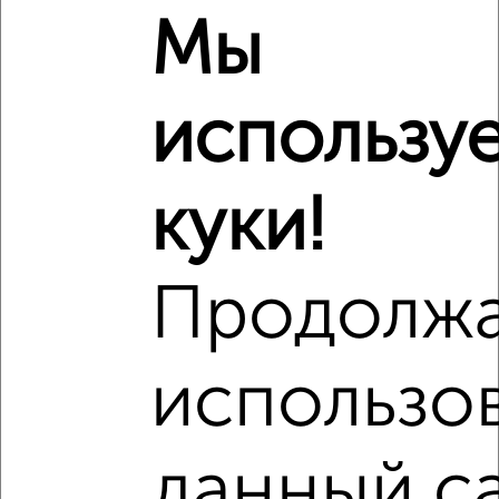
₽
4 730 000
Мы
₽
4 545 855
использу
₽
4 700 000
Средняя цена район
куки!
Это предложение
Средняя цена по городу
Продолж
Похожие предложения рядом
1‑комнатные квартиры недалеко от
использо
данный с