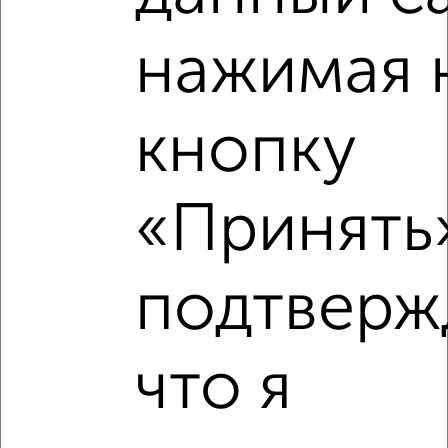
нажимая 
кнопку
«Принять»
Рядом, с меньшей ценой
подтверж
Недалеко от с ценой ниже
что я
‹
›