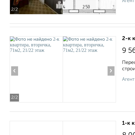
Агент
2
/2
2-к 
9 5
Перео
строи
‹
›
Агент
2
/2
1-к 