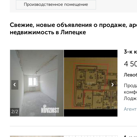
Производственное помещение
Свежие, новые объявления о продаже, а
недвижимость в Липецке
3-к 
4 5
Лево
‹
›
Прода
комфо
Лоджи
Агент
2
/2