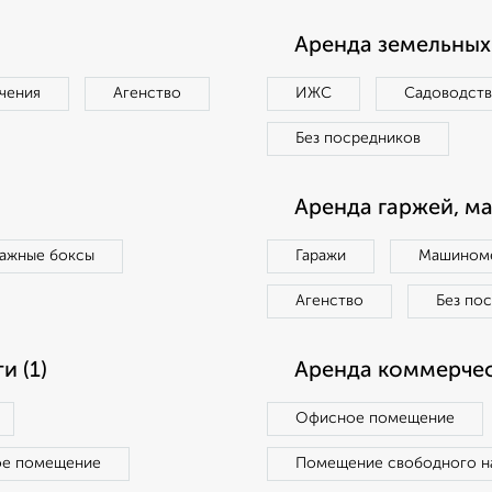
Аренда земельных 
чения
Агенство
ИЖС
Садоводст
Без посредников
Аренда гаржей, м
ражные боксы
Гаражи
Машиноме
Агенство
Без по
 (1)
Аренда коммерчес
Офисное помещение
ое помещение
Помещение свободного н