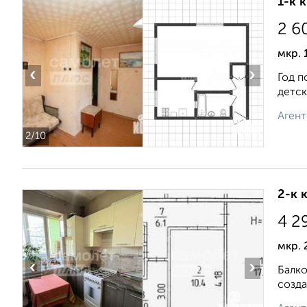
1-к 
2 6
мкр. 
‹
›
Год п
детск
Агент
2
/10
2-к 
4 2
мкр. 
‹
›
Балко
созда