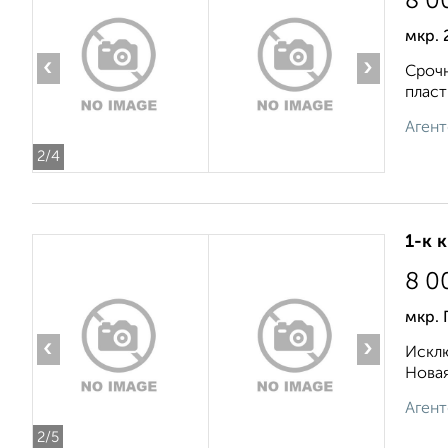
8 0
мкр. 
‹
›
Срочн
пласт
Агент
2
/4
1-к 
8 0
мкр. 
‹
›
Исклю
Новая
Агент
2
/5