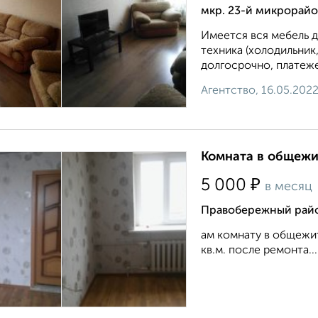
мкр. 23-й микрорайо
Имеется вся мебель д
техника (холодильник
долгосрочно, платежес
Агентство, 16.05.202
Комната в общежит
₽
5 000
в месяц
Правобережный райо
ам комнату в общежит
кв.м. после ремонта...