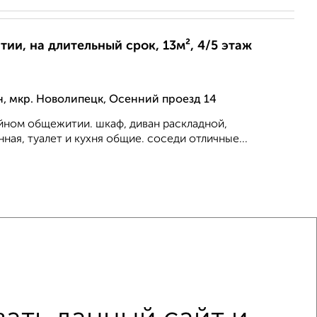
ии, на длительный срок, 13м², 4/5 этаж
, мкр. Новолипецк, Осенний проезд 14
йном общежитии. шкаф, диван раскладной,
нная, туалет и кухня общие. соседи отличные...
ртире, на длительный срок, 52м², 8/9 этаж
н, Максима Горького 13