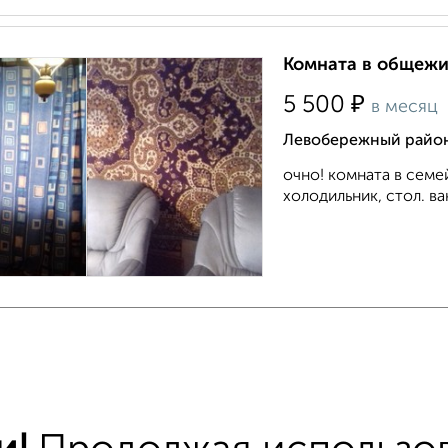
Комната в общежит
₽
5 500
в месяц
Левобережный район
очно! комната в семе
холодильник, стол. ва
Комната в 2-к ква
₽
5 000
в месяц
мкр. 13-й микрорайо