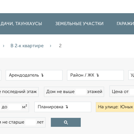
 ДАЧИ, ТАУНХАУСЫ
ЗЕМЕЛЬНЫЕ УЧАСТКИ
ГАРАЖ
В 2‑к квартире
2
×
×
×
У
 последний этаж
Дом не выше
этажей
Цена от
×
до
м²
На улице:
 не старше
лет