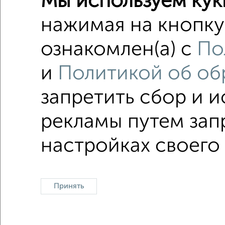
Мы используем кук
нажимая на кнопку 
ознакомлен(а) с
По
3
и
Политикой об об
запретить сбор и 
1 / 1
рекламы путем зап
настройках своего 
В общ
Принять
Контакты
Политика конфиденциальности
Пользо
О проекте
Реклама на портале
Новос
Консультации по недвижимости
Разме