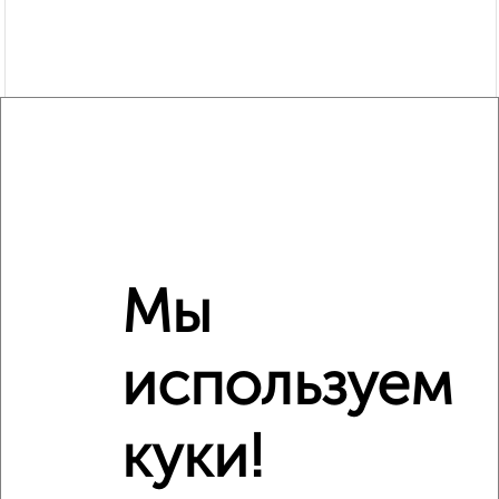
Рядом, с меньшей ценой
Мы
Недалеко от П.А. Папина 29 с ценой ниже
используем
куки!