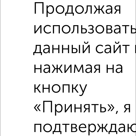
Продолжая
3
Комната в 2-к квартире, на длительный срок, 20м², 3/9
этаж
использоват
₽
4 000
в месяц
мкр. 13-й микрорайон, 8 Марта 24/5
Агентство, 16.05.2022
данный сайт 
нажимая на
кнопку
3
«Принять», я
Комната в 2-к квартире, на длительный срок, 17м², 2/5
этаж
₽
4 000
в месяц
подтверждаю
мкр. 9-й микрорайон, Московская 65
Агентство, 11.05.2022