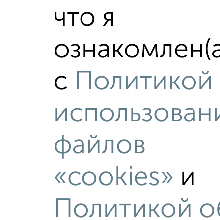
что я
ознакомлен(а
с
Политикой
4
Комната в 2-к квартире, на длительный срок, 50м², 3/5
использован
этаж
₽
4 200
в месяц
мкр. 13-й микрорайон, 8 Марта 24/5
файлов
Агентство, 27.06.2022
«cookies»
и
Политикой о