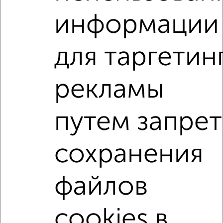
Комната в 2-к квартире, на длительный срок, 18м², 3/5
этаж
информации
₽
4 600
в месяц
мкр. 23-й микрорайон, П.И. Смородина 20
Агентство, 24.06.2022
для таргетин
Комнаты в 2-к квартире
рекламы
Поиск по схожим параметрам:
микрорайон 18-й микрорайон
на улице П.А. Папина
путем запрет
С холодильником
С мебелью
сохранения
Со стиральной машиной
С бытовой техникой
С телевизором
С телефоном
С интернетом
файлов
Можно с ребенком
Можно с животными
с хорошим ремонтом
не первый этаж
cookies в
не последний этаж
в малоэтажном доме