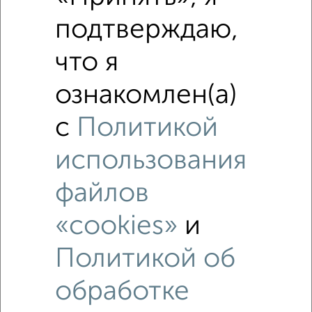
подтверждаю,
что я
ознакомлен(а)
с
Политикой
использования
Рядом, с меньшей ценой
Недалеко от 40 лет Октября 21 с ценой ниже
файлов
«cookies»
и
Политикой об
обработке
1