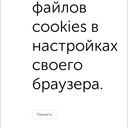
файлов
С телевизором
С интернетом
Можно с ребенком
Можно с животными
с хорошим ремонтом
cookies в
не первый этаж
не последний этаж
с балконом
с центральным отоплением
Цена до 10 000 в мес.
настройках
площадью до 50 м²
своего
↑ НАВЕРХ К МЕНЮ
Однокомнатные
Двухкомнатные
3‑комнатные
Квартиры студии
браузера.
Без посредников
На длительный срок
На сутки
Без мебели
Контакты
Политика конфиденциальности
Пользовательское соглашение
Липецк, улица Шуминского 16
© 2015–2026
Сайт-доска объявлений недвижимости
О проекте
Принять
Реклама на портале
Новости
Статьи
Блог
Риэлторы
Агентства
Застройщики
Ипотечный калькулятор