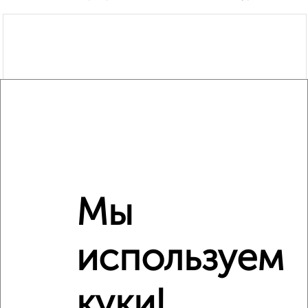
Мы
используем
Рядом, с меньшей ценой
куки!
Недалеко от Юных Натуралистов 3 с ценой ниже