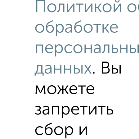
Политикой о
обработке
‹
›
персональны
2
/5
1-к квартира, на длительный срок, 52м², 4/7 этаж
₽
6 500
в месяц
данных
. Вы
Льва Толстого 28
Агентство, 08.08.2026
можете
Виртуальные 3D-туры по интересным
местам
запретить
сбор и
‹
›