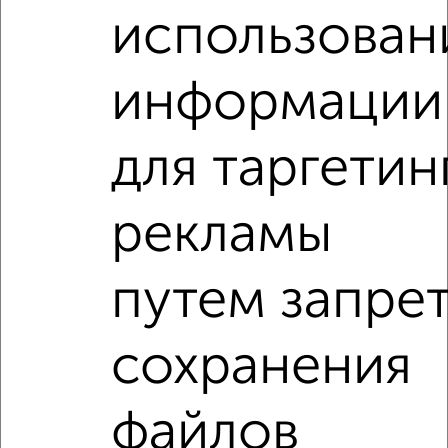
использован
2
/5
информации
1-к квартира, на длительный срок, 38м², 3/5 этаж
₽
7 000
в месяц
мкр. 12-й микрорайон, Звёздная 5А
для таргетин
Агентство, 08.08.2026
рекламы
1-к квартиры
Поиск по схожим параметрам:
путем запре
на улице Юных Натуралистов
С холодильником
С мебелью
Со стиральной машиной
сохранения
С бытовой техникой
С телевизором
С интернетом
Можно с ребенком
файлов
Можно с животными
с хорошим ремонтом