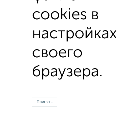
cookies в
не первый этаж
не последний этаж
с балконом
с центральным отоплением
Цена до 8 000 в мес.
настройках
площадью до 40 м²
своего
↑ НАВЕРХ К МЕНЮ
Однокомнатные
Двухкомнатные
3‑комнатные
Квартиры студии
браузера.
Без посредников
На длительный срок
На сутки
Без мебели
Контакты
Политика конфиденциальности
Пользовательское соглашение
Липецк, улица Шуминского 16
© 2015–2026
Сайт-доска объявлений недвижимости
О проекте
Принять
Реклама на портале
Новости
Статьи
Блог
Риэлторы
Агентства
Застройщики
Ипотечный калькулятор
Консультации по недвижимости
Разместить объявление
Скачать приложение
Соцсети (vk.com | t.me | dzen.ru)