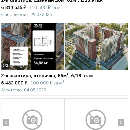
2-к квартира, сданный дом, 62м², 2/18 этаж
₽
₽
6 814 535
110 500
за м²
Собственник, 29.07.2026
‹
›
2
/2
2-к квартира, вторичка, 65м², 6/18 этаж
₽
₽
6 482 000
100 000
за м²
Агентство, 04.08.2026
‹
›