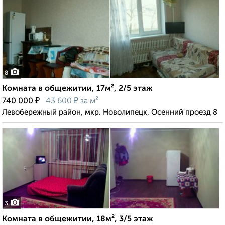
8
Комната в общежитии, 17м², 2/5 этаж
₽
₽
740 000
43 600
за м²
Левобережный район, мкр. Новолипецк, Осенний проезд 8
3
Комната в общежитии, 18м², 3/5 этаж