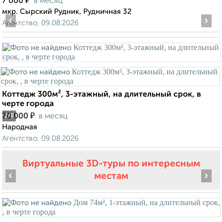
₽
7 000
в месяц
мкр. Сырский Рудник, Рудничная 32
‹
›
Агентство, 09.08.2026
Коттедж 300м², 3-этажный, на длительный срок, в
черте города
₽
70 000
в месяц
2
/8
Народная
Агентство, 09.08.2026
Виртуальные 3D-туры по интересным
‹
›
местам