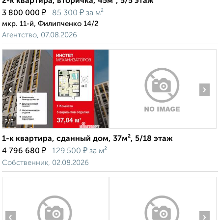
2-к квартира, вторичка, 45м², 5/5 этаж
₽
₽
3 800 000
85 300
за м²
мкр. 11-й, Филипченко 14/2
Агентство, 07.08.2026
‹
›
2
/2
1-к квартира, сданный дом, 37м², 5/18 этаж
₽
₽
4 796 680
129 500
за м²
Собственник, 02.08.2026
‹
›