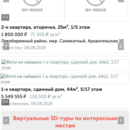
2
/2
2-к квартира, вторичка, 25м², 1/5 этаж
₽
₽
1 800 000
71 500
за м²
Левобережный район, мкр. Силикатный, Архангельская 10
‹
›
Агентство, 08.08.2026
1-к квартира, сданный дом, 44м², 5/17 этаж
₽
₽
5 549 555
126 500
за м²
2
/2
Собственник, 09.08.2026
Виртуальные 3D-туры по интересным
‹
›
местам