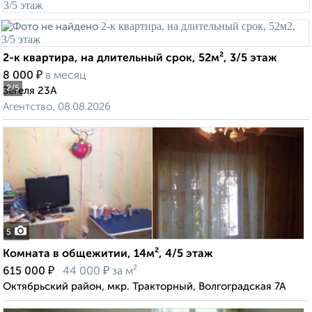
2-к квартира, на длительный срок, 52м², 3/5 этаж
₽
8 000
в месяц
2
/5
Зегеля 23А
Агентство, 08.08.2026
5
Комната в общежитии, 14м², 4/5 этаж
₽
₽
615 000
44 000
за м²
Октябрьский район, мкр. Тракторный, Волгоградская 7А