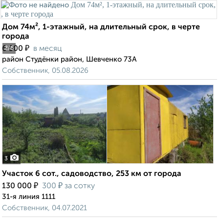
Дом 74м², 1-этажный, на длительный срок, в черте
города
₽
6 500
в месяц
2
/6
район Студёнки район, Шевченко 73А
Собственник, 05.08.2026
3
Участок 6 сот., садоводство, 253 км от города
₽
₽
130 000
300
за сотку
31-я линия 1111
Собственник, 04.07.2021