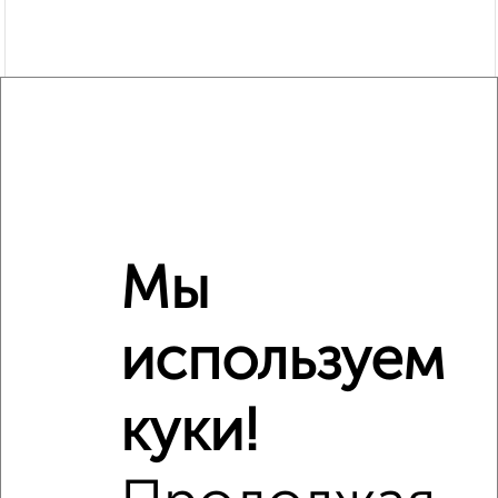
Мы
Рядом, с меньшей ценой
Недалеко от бульвар Есенина 2 с ценой ниже
используем
куки!
‹
›