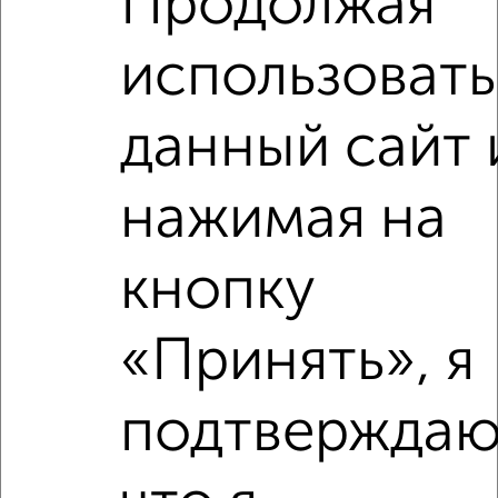
Продолжая
2
/4
использовать
1-к квартира, на длительный срок, 40м², 4/23 этаж
₽
7 000
в месяц
мкр. Октябрьский микрорайон, Меркулова 10А
данный сайт 
Агентство, 07.08.2026
нажимая на
‹
›
кнопку
2
/3
«Принять», я
1-к квартира, на длительный срок, 40м², 7/9 этаж
₽
7 000
в месяц
подтверждаю
мкр. 23-й микрорайон, Водопьянова 29
Агентство, 07.08.2026