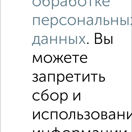
обработке
1-к квартира, на длительный срок, 42м², 3/14 этаж
₽
8 000
в месяц
персональны
мкр. 26-й микрорайон, Катукова 23
Агентство, 07.08.2026
данных
. Вы
Виртуальные 3D-туры по интересным
местам
можете
запретить
‹
›
сбор и
2
/5
использован
1-к квартира, на длительный срок, 440м², 4/15 этаж
₽
8 000
в месяц
мкр. 24-й микрорайон, бульвар Шубина 13Б