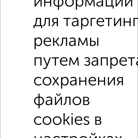
информации
Агентство, 07.08.2026
для таргетин
1-к квартиры
Поиск по схожим параметрам:
рекламы
микрорайон 22-й микрорайон
путем запрет
на улице бульвар Есенина
С холодильником
С мебелью
Со стиральной машиной
сохранения
С бытовой техникой
С телевизором
С телефоном
С интернетом
Можно с ребенком
файлов
Можно с животными
с хорошим ремонтом
не первый этаж
не последний этаж
с балконом
cookies в
c большой кухней
с центральным отоплением
Цена до 10 000 в мес.
площадью до 40 м²