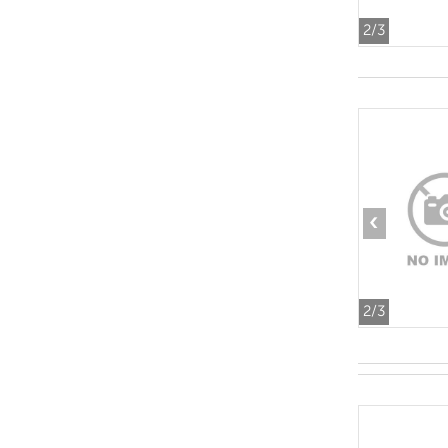
2
/3
‹
2
/3