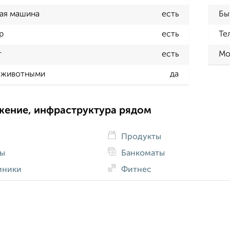
ая машина
есть
Бы
р
есть
Те
т
есть
Мо
 животными
да
жение, инфраструктура рядом
Продукты
ды
Банкоматы
иники
Фитнес