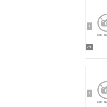
‹
2
/6
‹