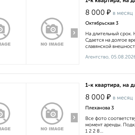
1-к квартира, на д
₽
8 000
в месяц
Октябрьская 3
›
На длительный срок. 
Сдается на долгое в
славянской внешности
Агентство, 05.08.202
1-к квартира, на д
₽
8 000
в месяц
Плеханова 3
›
Все фото соответству
момент аренды. Подкл
1 2 2 8...