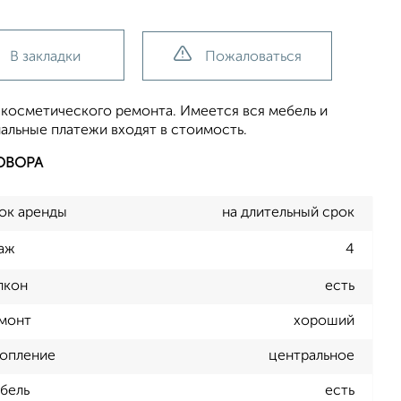
В закладки
Пожаловаться
 косметического ремонта. Имеется вся мебель и
альные платежи входят в стоимость.
ОВОРА
ок аренды
на длительный срок
аж
4
лкон
есть
монт
хороший
опление
центральное
бель
есть