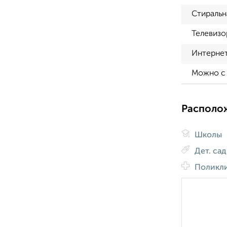
Стиральн
Телевизо
Интерне
Можно с
Располо
Школы
Дет. са
Поликл