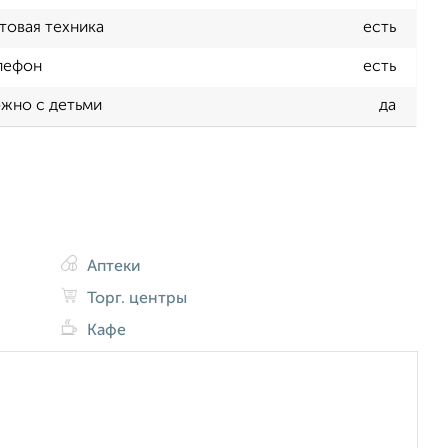
товая техника
есть
лефон
есть
жно с детьми
да
Аптеки
Торг. центры
Кафе